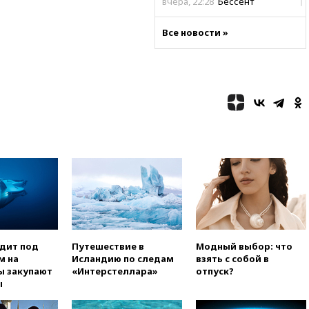
вчера, 22:28
Бессент
анонсировал скорое
соглашение о прекращении
Все новости »
огня США и Ирана
вчера, 22:15
Три человека
получили ножевые ранения
при нападении в Чехии
вчера, 22:00
Путин поручил
выделить средства на новые
РЛС для Белгородской
области
вчера, 21:56
The Atlantic: Маск
отказал Украине в
использовании Starlink для
атак вглубь РФ
вчера, 21:35
После пожара на
складе в Брянске возбудили
одит под
Путешествие в
Модный выбор: что
уголовное дело
м на
Исландию по следам
взять с собой в
вчера, 21:26
Лидеры сборной
ы закупают
«Интерстеллара»
отпуск?
РФ по гимнастике получили
ы
официальный отказ в визах от
Хорватии