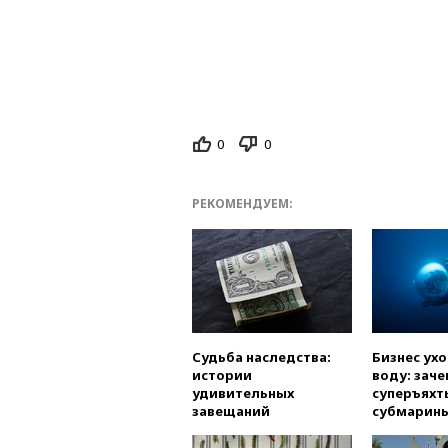
0
0
РЕКОМЕНДУЕМ:
Судьба наследства:
Бизнес ух
истории
воду: заче
удивительных
суперъяхт
завещаний
субмарин