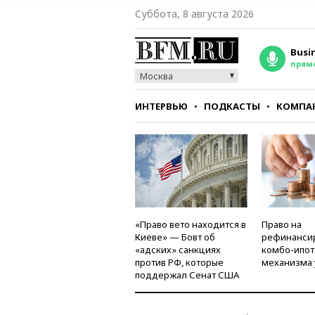
Суббота, 8 августа 2026
Busi
прям
Москва
ИНТЕРВЬЮ
ПОДКАСТЫ
КОМПА
СТИЛЬ
ТЕСТЫ
«Право вето находится в
Право на
Киеве» — Бовт об
рефинанси
«адских» санкциях
комбо-ипот
против РФ, которые
механизма 
поддержал Сенат США