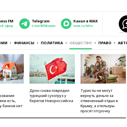
ness FM
Telegram
Канал в MAX
ой эфир
t.me/BFMnews
max.ru/bfm
НИИ
ФИНАНСЫ
ПОЛИТИКА
ОБЩЕСТВО
ПРАВО
АВТ
Дрон снова повредил
Туристы не могут
рование
турецкий сухогруз у
вернуть деньги за
еки есть,
берегов Новороссийска
отмененный отдых в
у банков нет
Крыму, а отельеры
просят отсрочку