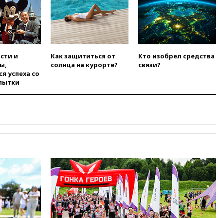
вчера, 21:15
Пентагон
опубликовал 16 новых видео с
НЛО
вчера, 21:00
На границе
Украины с Польшей скопилось
сти и
Как защититься от
Кто изобрел средства
свыше 6,5 тысячи грузовиков
ы,
солнца на курорте?
связи?
я успеха со
вчера, 20:53
Швыдкой:
пытки
«Интервидение» точно
пройдет в 2026 году
вчера, 20:45
ПВО за день
сбила еще 75 украинских
беспилотников над Россией
вчера, 20:35
Велосипедист
погиб при атаке FPV-дрона в
Белгородской области
вчера, 20:30
Лидию Невзорову
заочно арестовали по делу о
финансировании
экстремизма
вчера, 20:20
Суд США