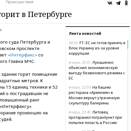
Происшествия
орит в Петербурге
к
Лента новостей
ого суда Петербурга и
00:30
FT: ЕС не готов принять в
овском проспекте
блок Украину из-за уровня
коррупции
дает
«Интерфакс»
со
ого Главка МЧС.
вчера, 23:35
Лукашенко
объяснил экономическую
выгоду безвизового режима с
 здании горит помещение
ЕС
адратных метров. К
ы 15 единиц техники и 52
вчера, 22:59
На башню
ресторана «Армения» в
ний о пострадавших не
Москве вернут утраченную
 повышенный ранг
скульптуру балерины
 «Интерфаксу»
вчера, 22:45
Литовец
горание произошло на
протаранил погранпункт при
судей.
попытке попасть в Россию