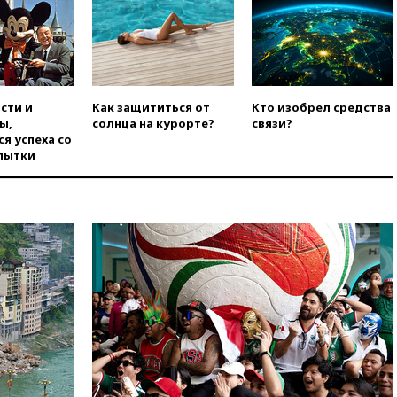
вчера, 19:00
Открытое
горение на складе в Брянске
ликвидировано
вчера, 18:55
Минобороны
отчиталось об ударах по двум
сти и
Как защититься от
Кто изобрел средства
украинским сухогрузам в
ы,
солнца на курорте?
связи?
Черном море
я успеха со
пытки
вчера, 18:47
Школьники из РФ
стали абсолютными
чемпионами на олимпиаде по
ИИ
вчера, 18:39
Два человека
погибли в результате удара
ВСУ по многоэтажке в Керчи
вчера, 18:25
Беспилотник
атаковал турецкий сухогруз у
побережья Новороссийска
вчера, 18:18
Товарооборот
Китая и России вырос в этом
году более чем на четверть