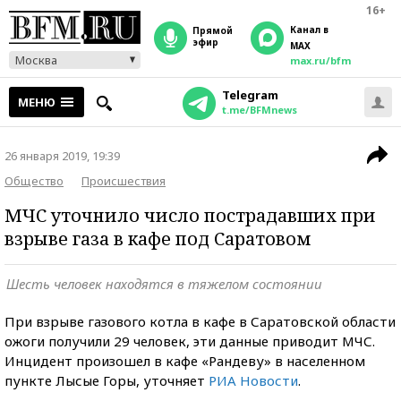
16+
Канал в
прямой
эфир
MAX
Москва
max.ru/bfm
Telegram
МЕНЮ
t.me/BFMnews
26 января 2019, 19:39
Общество
Происшествия
МЧС уточнило число пострадавших при
взрыве газа в кафе под Саратовом
Шесть человек находятся в тяжелом состоянии
При взрыве газового котла в кафе в Саратовской области
ожоги получили 29 человек, эти данные приводит МЧС.
Инцидент произошел в кафе «Рандеву» в населенном
пункте Лысые Горы, уточняет
РИА Новости
.