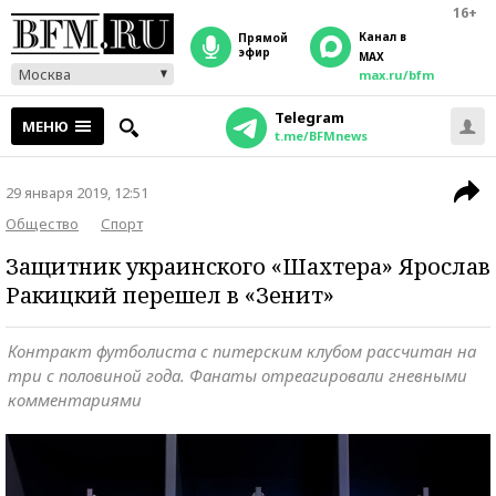
16+
Канал в
прямой
эфир
MAX
Москва
max.ru/bfm
Telegram
МЕНЮ
t.me/BFMnews
29 января 2019, 12:51
Общество
Спорт
Защитник украинского «Шахтера» Ярослав
Ракицкий перешел в «Зенит»
Контракт футболиста с питерским клубом рассчитан на
три с половиной года. Фанаты отреагировали гневными
комментариями