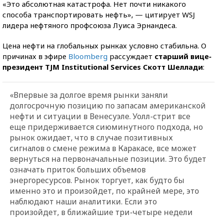
«Это абсолютная катастрофа. Нет почти никакого
способа транспортировать нефть», — цитирует WSJ
лидера нефтяного профсоюза Луиса Эрнандеса.
Цена нефти на глобальных рынках условно стабильна. О
причинах в эфире
Bloomberg
рассуждает
старший вице-
президент TJM Institutional Services Скотт Шеллади
:
«Впервые за долгое время рынки заняли
долгосрочную позицию по запасам американской
нефти и ситуации в Венесуэле. Уолл-стрит все
еще придерживается сиюминутного подхода, но
рынок ожидает, что в случае позитивных
сигналов о смене режима в Каракасе, все может
вернуться на первоначальные позиции. Это будет
означать приток больших объемов
энергоресурсов. Рынок торгует, как будто бы
именно это и произойдет, по крайней мере, это
наблюдают наши аналитики. Если это
произойдет, в ближайшие три-четыре недели