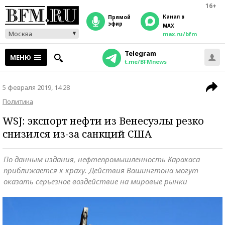
16+
Канал в
прямой
эфир
MAX
Москва
max.ru/bfm
Telegram
МЕНЮ
t.me/BFMnews
5 февраля 2019, 14:28
Политика
WSJ: экспорт нефти из Венесуэлы резко
снизился из-за санкций США
По данным издания, нефтепромышленность Каракаса
приближается к краху. Действия Вашингтона могут
оказать серьезное воздействие на мировые рынки