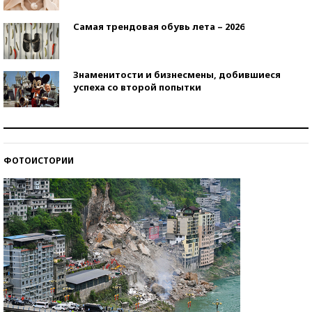
Самая трендовая обувь лета – 2026
Знаменитости и бизнесмены, добившиеся
успеха со второй попытки
Как защититься от солнца на курорте?
ФОТОИСТОРИИ
Кто изобрел средства связи?