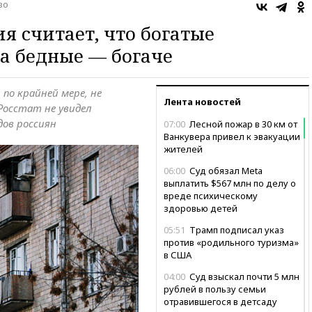
во
 считает, что богатые
 а бедные — богаче
по крайней мере, не
Лента новостей
Росстат не увидел
дов россиян
07:00
Лесной пожар в 30 км от
Ванкувера привел к эвакуации
жителей
06:00
Суд обязал Meta
выплатить $567 млн по делу о
вреде психическому
здоровью детей
05:51
Трамп подписал указ
против «родильного туризма»
в США
04:00
Суд взыскал почти 5 млн
рублей в пользу семьи
отравившегося в детсаду