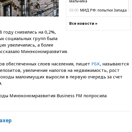
мальчика
03:00
МИД РФ: попытки Запада
рассорить Россию и Казахстан
обречены на провал
Все новости »
02:00
Ни один водоем Англии
 году снизились на 0,2%,
не соответствует нормам
ых социальных групп была
химической безопасности
х увеличились, а более
01:00
Трамп: США сами
ссказало Минэкономразвития.
нуждаются в дальнобойных
ракетах и системах Patriot
в обеспеченных слоев населения, пишет
РБК
, называются
00:01
Трамп заявил о
епозитов, увеличение налогов на недвижимость, рост
необходимости пополнения
 доходы малоимущих выросли в первую очередь за счет
арсенала США
.
вчера, 23:28
Слуцкий призвал
признать «Яблоко»
ды Минэкономразвития Business FM попросила
нежелательной организацией
вчера, 23:15
В Смоленске
ребенок и женщина погибли
при падении деревьев во
ахер
время урагана