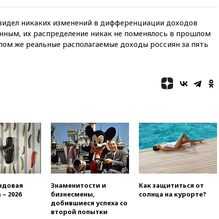
и Геленджик
увидел никаких изменений в дифференциации доходов
вчера, 21:25
Руслан Терновой
выиграл золото чемпионата
нным, их распределение никак не поменялось в прошлом
Европы в прыжках с 10-
елом же реальные располагаемые доходы россиян за пять
метровой вышки
вчера, 21:10
РФ не получала
обращений о прекращении
концессии строительства ж/д
в Армении
вчера, 21:00
В России вновь
обсуждают эксперимент по
онлайн-продаже алкоголя
вчера, 20:45
Матвиенко:
россиянам могут
рекомендовать не посещать
Армению
вчера, 20:35
ПВО за день
ндовая
Знаменитости и
Как защититься от
сбила еще 281 украинский
 – 2026
бизнесмены,
солнца на курорте?
беспилотник над Россией
добившиеся успеха со
второй попытки
вчера, 20:27
Ямпольская