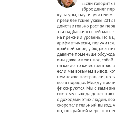
«Если говорить 
вброс денег пе
культуры, науки, учителям,
президентские указы 2012 г
действительно рост за пер
эти надбавки в своей масс
на прежний уровень. Но в це
арифметически, получится, 
крайней мере, у бюджетнико
давайте поменьше обсуждат
они даже имеют под собой
на какие-то качественные 
если мы возьмем вывод, кот
немножко пострадали, но та
все в порядке. Между прочи
фиксируются. Мы с вами зн
систему вывода денег в акт
с доходами этих людей, воо
скоропалительный вывод, ч
он, по крайней мере, посп