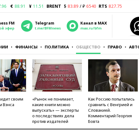
.96
€
88.91
¥
11.51
BRENT
$
83.89
/ ₽
6540
RTS
827.75
ness FM
Telegram
Канал в MAX
ой эфир
t.me/BFMnews
max.ru/bfm
НИИ
ФИНАНСЫ
ПОЛИТИКА
ОБЩЕСТВО
ПРАВО
АВТ
видит своим
«Рынок не понимает,
Как Россию попытались
м Вэнса
какие книги можно
сравнить с Венгрией и
выпускать» — эксперты
Словакией.
о последствиях дела
Комментарий Георгия
против издателей
Бовта