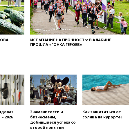
в РФ превысило максимум
2022 года
вчера, 19:15
Жуковский и
аэропорт Геленджика
возобновили работу
вчера, 19:00
Путин уточнил
ЛОВА!
ИСПЫТАНИЕ НА ПРОЧНОСТЬ: В АЛАБИНЕ
порядок присвоения воинских
ПРОШЛА «ГОНКА ГЕРОЕВ»
званий добровольцам
вчера, 18:50
Euractiv: восток
Финляндии приходит в упадок
без российских туристов
вчера, 18:35
В Жуковском и
аэропорту Геленджика
введены ограничения
вчера, 18:21
Зюганов
присоединился к критике
«Яблока»
ндовая
Знаменитости и
Как защититься от
вчера, 18:15
Четыре человека
 – 2026
бизнесмены,
солнца на курорте?
пострадали при атаках ВСУ на
добившиеся успеха со
Белгородскую область
второй попытки