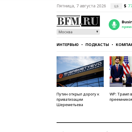
Пятница, 7 августа 2026
$
77
ЦБ
Busi
прям
Москва
ИНТЕРВЬЮ
ПОДКАСТЫ
КОМПА
СТИЛЬ
ТЕСТЫ
Путин открыл дорогу к
WP: Трамп 
приватизации
преемнико
Шереметьева