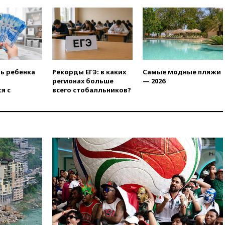
вчера, 18:00
Совет мира
выбрал подрядчика для
строительства военной базы в
Газе
вчера, 17:50
Миронов призвал
снять «Яблоко» с выборов в
Госдуму
ть ребенка
Рекорды ЕГЭ: в каких
Самые модные пляжи
регионах больше
— 2026
вчера, 17:45
Правительство
я с
всего стобалльников?
получит «золотую акцию» в
управлении аэропортом
Шереметьево
вчера, 17:35
Шесть человек
пострадали при ударе ВСУ по
автобусу в Запорожской
области
вчера, 17:25
В аэропортах
Сочи и Геленджика сняты
ограничения
вчера, 17:17
Власти РФ
помогут пострадавшему от
атак на склады Wildberries