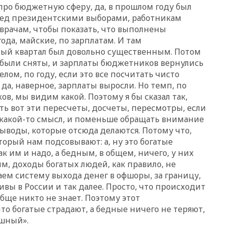
вчера, 22:55
В Москве в
про бюджетную сферу, да, в прошлом году был
пятницу ожидаются ливни
ред президентскими выборами, работникам
 врачам, чтобы показать, что выполнены
вчера, 22:35
Винисиус
продлил контракт с «Реалом»
ода, майские, по зарплатам. И там
до 2032 года
вый квартал был довольно существенным. Потом
е были сняты, и зарплаты бюджетников вернулись
вчера, 22:28
Отказаться от
российского гражданства
лом, по году, если это все посчитать чисто
станет значительно дороже
да, наверное, зарплаты выросли. Но темп, по
в, мы видим какой. Поэтому я бы сказал так,
вчера, 22:20
Путин назвал 76-ю
гвардейскую десантно-
ь вот эти пересчеты, досчеты, пересмотры, если
штурмовую дивизию
 какой-то смысл, и поменьше обращать внимание
легендарной
выводы, которые отсюда делаются. Потому что,
вчера, 22:15
Путин заслушал
орый нам подсовывают: а, ну это богатые
доклад о ситуации на
к им и надо, а бедным, в общем, ничего, у них
добропольском направлении
м, доходы богатых людей, как правило, не
аем систему выхода денег в офшоры, за границу,
вчера, 21:58
Генпрокуратура
признала нежелательным в
ивы в России и так далее. Просто, что происходит
РФ американский Human
бще никто не знает. Поэтому этот
Rights Foundation
то богатые страдают, а бедные ничего не теряют,
вчера, 21:35
«Аэрофлот»
ешный».
отменяет часть рейсов в Сочи