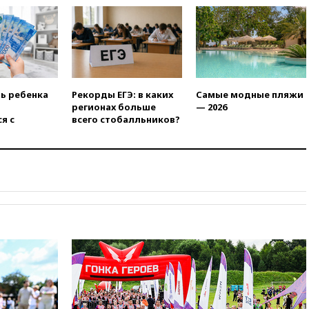
призвала оптимизировать
олимпиады для поступления в
вузы
вчера, 20:15
Минтранс
предложил оплачивать
защиту дорог от БПЛА из
средств на ремонт
ть ребенка
Рекорды ЕГЭ: в каких
Самые модные пляжи
регионах больше
— 2026
вчера, 20:00
Зеленский 8
я с
всего стобалльников?
августа посетит Сербию с
официальным визитом
вчера, 19:58
В Госдуму будет
внесен законопроект об
отмене ЕГЭ
вчера, 19:50
Аэропорты Сочи и
Ярославля приостановили
работу
вчера, 19:35
WP: Трамп
призвал доноров-
республиканцев поддержать
Вэнса на выборах 2028 года
вчера, 19:20
Число ломбардов