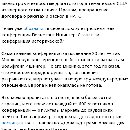
министров и непростые для этого года темы: выход США
из ядерного соглашения с Ираном, прекращение
договора о ракетах и раскол в НАТО.
Темы уже
обозначил
в своем докладе председатель
конференции Вольфганг Ишингер. Станет ли
конференция исторической?
Самая важная конференция за последние 20 лет — так
Мюнхенскую конференцию по безопасности назвал сам
Вольфганг Ишингер. По его мнению, этот год показал,
что мировой порядок рушится, соглашения
разрываются, мир вступает в новую эру международных
отношений. Европа к ней оказалась не готова.
Это можно прочитать в отчете, в нем более сотни
страниц, и его получает каждый из 600 участников
конференции — от Ангелы Меркель до саудовских
шейхов. Так, например, в одном из докладов, который
посвящен
НАТО, написано: «Дональд Трамп опаснее для
Запада, чем Владимир Путин».