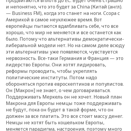
продвигаются вплоть до ЕС. Будет очень страшно
и непонятно, что это будет за China (Китай (англ).
— Business FM), когда это станет на ноги. Cсора с
Америкой в самое неуклюжее время. Вот
европейцы пытаются вдалбливать себе, что все
хорошо, что мир не меняется и все останется как
было. Потому что альтернативы демократически-
либеральной модели нет. Но на самом деле всюду
эти альтернативы уже появляются, чувствуется
нервозность. Все-таки Германия и Франция — это
лидерство Европы. Они хотят лидировать,
реформы проводить, чтобы укреплять
политические институты. Потом надо
обороняться против евроскептиков и популистов.
Он [Макрон] не знает, о чем договариваться.
Поддерживать Меркель он не хочет. Новый план
Макрона для Европы немцы тоже поддерживать
не будут, пока он будет в такой форме, что он
должен за все платить. Это все стоит массу денег.
Немцы не хотят быть кошельком Европы,
меняется парадигма, настроения, поэтому много