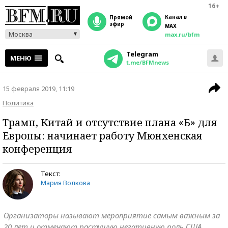
16+
Канал в
прямой
эфир
MAX
Москва
max.ru/bfm
Telegram
МЕНЮ
t.me/BFMnews
15 февраля 2019, 11:19
Политика
Трамп, Китай и отсутствие плана «Б» для
Европы: начинает работу Мюнхенская
конференция
Текст:
Мария Волкова
Организаторы называют мероприятие самым важным за
20 лет и отмечают растущую негативную роль США.