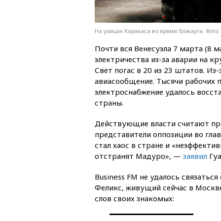
На улицах Каракаса во время блэкаута. Фото: 
Почти вся Венесуэла 7 марта (8 м
электричества из-за аварии на к
Свет погас в 20 из 23 штатов. Из
авиасообщение. Тысячи рабочих 
электроснабжение удалось восст
страны.
Действующие власти считают пр
представители оппозиции во глав
стал хаос в стране и «неэффекти
отстранят Мадуро», —
заявил
Гуа
Business FM не удалось связатьс
Феликс, живущий сейчас в Москве
слов своих знакомых: