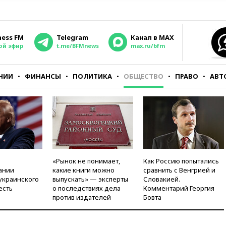
ness FM
Telegram
Канал в MAX
ой эфир
t.me/BFMnews
max.ru/bfm
НИИ
ФИНАНСЫ
ПОЛИТИКА
ОБЩЕСТВО
ПРАВО
АВТ
«Рынок не понимает,
Как Россию попытались
ании
какие книги можно
сравнить с Венгрией и
украинского
выпускать» — эксперты
Словакией.
есть
о последствиях дела
Комментарий Георгия
против издателей
Бовта