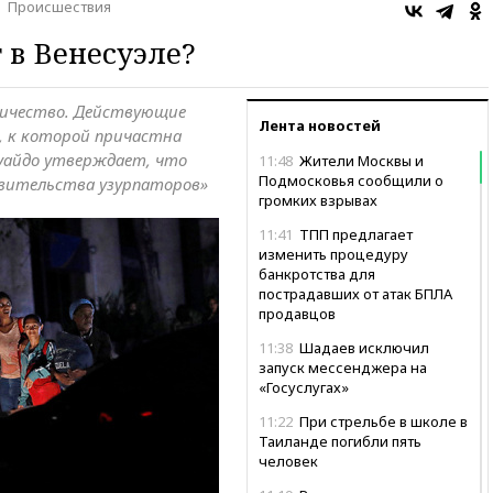
Происшествия
 в Венесуэле?
ричество. Действующие
Лента новостей
, к которой причастна
Гуайдо утверждает, что
11:48
Жители Москвы и
Подмосковья сообщили о
вительства узурпаторов»
громких взрывах
11:41
ТПП предлагает
изменить процедуру
банкротства для
пострадавших от атак БПЛА
продавцов
11:38
Шадаев исключил
запуск мессенджера на
«Госуслугах»
11:22
При стрельбе в школе в
Таиланде погибли пять
человек