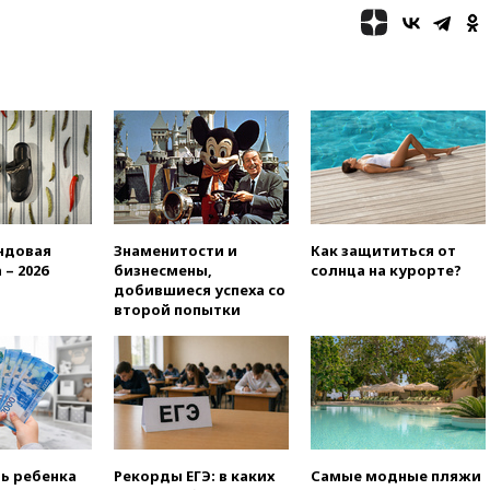
удмуртской «Ижавиа»
попросили уволиться
08:51
Осужденный в России
американец Гилман
находится при смерти
08:22
В Екатеринбурге
атакован склад Wildberries
07:52
В Таиланде ученик
устроил стрельбу в школе:
есть жертвы
ндовая
Знаменитости и
Как защититься от
07:00
Лесной пожар в 30
 – 2026
бизнесмены,
солнца на курорте?
километрах от Ванкувера
добившиеся успеха со
привел к эвакуации жителей
второй попытки
06:00
Суд обязал Meta
выплатить $567 млн по делу о
вреде психическому
здоровью детей
05:51
Трамп подписал указ
против «родильного туризма»
в США
ть ребенка
Рекорды ЕГЭ: в каких
Самые модные пляжи