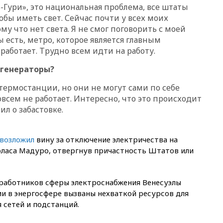
-Гури», это национальная проблема, все штаты
10:13
Минтранс предлагает
тобы иметь свет. Сейчас почти у всех моих
тратить средства дорожных
му что нет света. Я не смог поговорить с моей
фондов на защиту трасс от
ы есть, метро, которое является главным
БПЛА
 работает. Трудно всем идти на работу.
09:56
Хакеры нашли
документы об ударах ВСУ по
 генераторы?
нефтяным терминалам в
России
 термостанции, но они не могут сами по себе
совсем не работает. Интересно, что это происходит
09:49
WSJ: Трамп «сходит с
ума» из-за сообщений в СМИ
ил о забастовке.
об истощении боеприпасов у
США
возложил
вину за отключение электричества на
09:36
Исландия и Черногория
ласа Мадуро, отвергнув причастность Штатов или
в 2028 году могут войти в
состав Евросоюза
09:18
Пашинян сообщил о
работников сферы электроснабжения Венесуэлы
приверженности Армении
основополагающим
ии в энергосфере вызваны нехваткой ресурсов для
принципам ЕАЭС
 сетей и подстанций.
09:06
Гендиректора