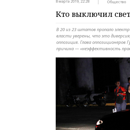
8 марта 2019, 22:28
Общество
Кто выключил свет
В 20 из 23 штатов пропало элект
власти уверены, что это диверсия
оппозиция. Глава оппозиционеров 
причина — «неэффективность пра