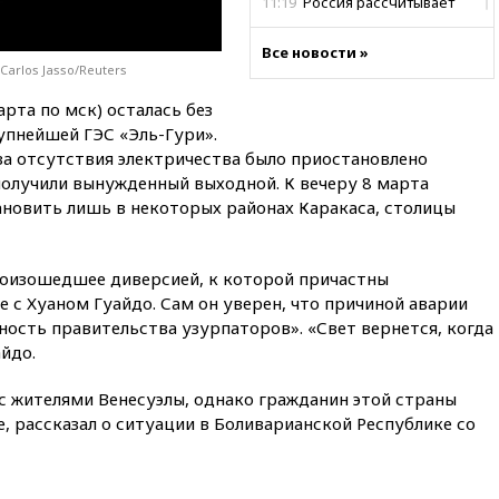
11:19
Россия рассчитывает
заключить безвизовые
соглашения с Индонезией и
Все новости »
Малайзией
Carlos Jasso/Reuters
11:04
«Ведомости»: на партию
арта по мск) осталась без
«Яблоко» ополчились
рупнейшей ГЭС «Эль-Гури».
конкуренты
-за отсутствия электричества было приостановлено
10:59
Торговые центры и кафе
получили вынужденный выходной. К вечеру 8 марта
в России могут обязать
ановить лишь в некоторых районах Каракаса, столицы
раздавать питьевую воду
бесплатно
10:41
Бывшая глава брокера
оизошедшее диверсией, к которой причастны
Mind Money Юлия Хандошко
е с Хуаном Гуайдо. Сам он уверен, что причиной аварии
признала свою вину
вность правительства узурпаторов». «Свет вернется, когда
10:41
Пашинян: Армения
йдо.
понимает невозможность
одновременного членства в
я с жителями Венесуэлы, однако гражданин этой страны
ЕС и ЕАЭС
, рассказал о ситуации в Боливарианской Республике со
10:21
ФСБ задержала более
20 сотрудников пунктов
обмена криптовалюты в
«Москве-Сити»