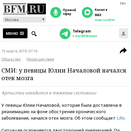
16+
Канал в
прямой
эфир
MAX
Москва
max.ru/bfm
Telegram
МЕНЮ
t.me/BFMnews
15 марта 2019, 07:16
Общество
Происшествия
СМИ: у певицы Юлии Началовой начался
отек мозга
Артистка находится в тяжелом состоянии
У певицы Юлии Началовой, которая была доставлена в
реанимацию на фоне обострения хронического
заболевания, начался отек мозга. Об этом сообщает
Life
.
Cитуация осложняется двусторонней пневмонией. По