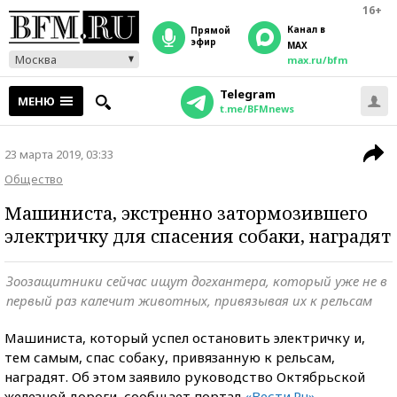
16+
Канал в
прямой
эфир
MAX
Москва
max.ru/bfm
Telegram
МЕНЮ
t.me/BFMnews
23 марта 2019, 03:33
Общество
Машиниста, экстренно затормозившего
электричку для спасения собаки, наградят
Зоозащитники сейчас ищут догхантера, который уже не в
первый раз калечит животных, привязывая их к рельсам
Машиниста, который успел остановить электричку и,
тем самым, спас собаку, привязанную к рельсам,
наградят. Об этом заявило руководство Октябрьской
железной дороги, сообщает портал
«Вести.Ru».