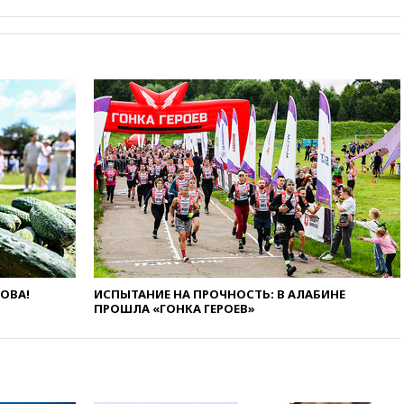
США стал Тодд Бланш
вчера, 13:37
Пляжи
Геленджика закрыты из-за
опасности БПЛА
вчера, 13:03
Испания ввела
погранконтроль для
итальянских туристов
вчера, 12:27
Возгорание на
Ильском НПЗ, вызванное
атакой БПЛА, потушили
вчера, 11:47
Суд оставил под
арестом Rolls-Royce блогера
Лерчек
вчера, 11:07
При
ЛОВА!
ИСПЫТАНИЕ НА ПРОЧНОСТЬ: В АЛАБИНЕ
столкновении катера и лодки
ПРОШЛА «ГОНКА ГЕРОЕВ»
под Самарой погибли два
человека
вчера, 10:27
Движение по
трассе «Новороссия»
восстановлено