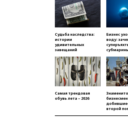
Судьба наследства:
Бизнес ух
истории
воду: заче
удивительных
суперъяхт
завещаний
субмарин
Самая трендовая
Знаменито
обувь лета – 2026
бизнесмен
добившиес
второй по