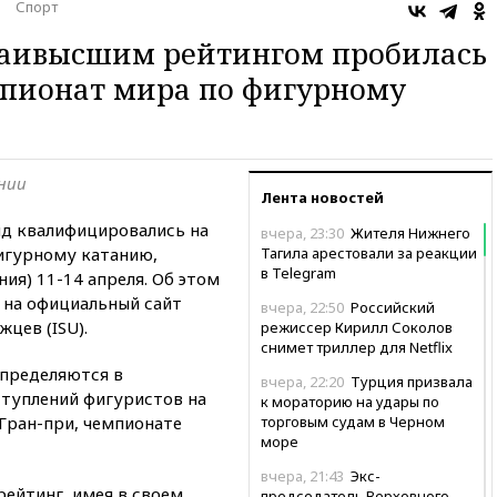
Спорт
 наивысшим рейтингом пробилась
пионат мира по фигурному
онии
Лента новостей
нд квалифицировались на
вчера, 23:30
Жителя Нижнего
игурному катанию,
Тагила арестовали за реакции
в Теlegram
ия) 11-14 апреля. Об этом
 на официальный сайт
вчера, 22:50
Российский
цев (ISU).
режиссер Кирилл Соколов
снимет триллер для Netflix
пределяются в
вчера, 22:20
Турция призвала
ступлений фигуристов на
к мораторию на удары по
 Гран-при, чемпионате
торговым судам в Черном
море
вчера, 21:43
Экс-
рейтинг, имея в своем
председатель Верховного