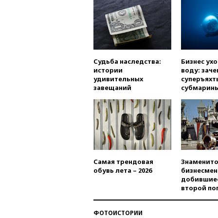
Судьба наследства:
Бизнес ух
истории
воду: заче
удивительных
суперъяхт
завещаний
субмарин
Самая трендовая
Знаменито
обувь лета – 2026
бизнесмен
добившиес
второй по
ФОТОИСТОРИИ