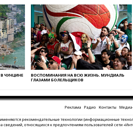
усилий против наркотрафика
вчера, 05:30
ВМС Испании
усилили присутствие в Сеуте
на фоне миграционного
кризиса
вчера, 03:30
В Минстрое
сравнили качество жилья в
Нью-Йорке и России
вчера, 02:30
Трамп попросил
отпустить его с круглого стола
в Госдепе, чтобы «вести
войну»
В ЧУНЦИНЕ
ВОСПОМИНАНИЯ НА ВСЮ ЖИЗНЬ. МУНДИАЛЬ
ГЛАЗАМИ БОЛЕЛЬЩИКОВ
вчера, 01:35
Мигрант погиб
при попытке попасть из
Марокко в Сеуту на параплане
вчера, 00:30
FT: ЕС не готов
принять в блок Украину из-за
Реклама
Радио
Контакты
Медиа-
уровня коррупции
рименяются рекомендательные технологии (информационные техно
7 августа
Лукашенко
за сведений, относящихся к предпочтениям пользователей сети «Ин
объяснил экономическую
выгоду безвизового режима с