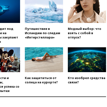
вчера, 17:43
«Тиса» выдвинула
экс-председателя Верховного
суда на пост президента
Венгрии
вчера, 16:50
Politico: «Газовая
одит под
Путешествие в
Модный выбор: что
авантюра Германии ставит под
м на
Исландию по следам
взять с собой в
угрозу европейскую зиму»
ы закупают
«Интерстеллара»
отпуск?
ы
вчера, 16:16
Беспилотник
взорвался вблизи
газопровода в Болгарии
вчера, 15:25
При атаке БПЛА в
Белгородской области погиб
мирный житель
вчера, 14:54
В Аргентине умер
сти и
Как защититься от
Кто изобрел средства
отец футболиста Лионеля
ы,
солнца на курорте?
связи?
Месси
я успеха со
вчера, 14:43
Турция
пытки
ограничила судоходство в
Черном море
вчера, 14:20
Генпрокурором