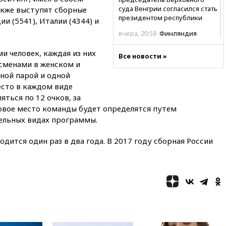
суда Венгрии согласился стать
акже выступят сборные
президентом республики
ии (5541), Италии (4344) и
вчера, 20:58
Финляндия
введет экзамен для
претендентов на получение
и человек, каждая из них
Все новости »
гражданства
сменами в женском и
ной парой и одной
вчера, 20:12
Минобороны
Болгарии: упавший в стране
есто в каждом виде
беспилотник, скорее всего,
ться по 12 очков, за
был украинским
говое место команды будет определятся путем
ельных видах программы.
вчера, 19:29
ОАЭ обвинили
Иран в атаке на судно
нефтяной компании ADNOC в
ится один раз в два года. В 2017 году сборная России
Ормузе
вчера, 18:56
«Газпром»: объем
газа в европейских подземных
хранилищах достиг
антирекорда
вчера, 18:25
ТАСС: Уиткофф и
Кушнер могут вскоре посетить
Москву и Киев