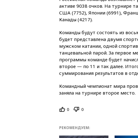
активе 9038 очков. На турнире т
США (7752), Японии (6991), Франц
Канады (4217).
Команды будут состоять из восьм
будет представлена двумя спорт
мужском катании, одной спортив
танцевальной парой. За первое м
программы команде будет начисля
второе — по 11 и так далее. Ито
суммирования результатов в отд
Командный чемпионат мира провод
заняла на турнире второе место.
0
0
РЕКОМЕНДУЕМ: