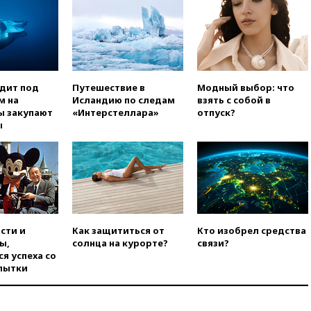
вчера, 09:55
Силы ПВО
перехватили за утро 85 БПЛА
над территорией РФ
вчера, 09:25
Ильский НПЗ на
Кубани загорелся после
падения обломков дрона
одит под
Путешествие в
Модный выбор: что
м на
Исландию по следам
взять с собой в
вчера, 08:57
Собянин
ы закупают
«Интерстеллара»
отпуск?
сообщил о девяти БПЛА,
ы
сбитых на подлете к Москве
вчера, 08:42
Силы ПВО сбили
почти 400 БПЛА над
российскими регионами
вчера, 08:16
Лукашенко
призвал белорусов покупать
избы в селах
сти и
Как защититься от
Кто изобрел средства
ы,
солнца на курорте?
связи?
вчера, 07:30
Нигерия стала
я успеха со
крупнейшим поставщиком
пытки
авиатоплива в Европу
вчера, 06:30
США и Колумбия
обсуждают координацию