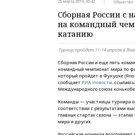
25 марта 2019, 00:42
Общество
Сборная России с
на командный чем
катанию
Турнир пройдет 11-14 апреля в Яп
Сборная России и еще пять кома
командный чемпионат мира по ф
который пройдет в Фукуоке (Япон
сообщает
РИА Новости,
ссылаясь
Международного союза конькобеж
Команды — участницы турнира о
соответствии с результатами вы
главных стартах сезона — этапах
мира и других.
Российская команда возглавляет 