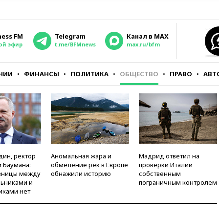
ness FM
Telegram
Канал в MAX
ой эфир
t.me/BFMnews
max.ru/bfm
НИИ
ФИНАНСЫ
ПОЛИТИКА
ОБЩЕСТВО
ПРАВО
АВТ
дин, ректор
Аномальная жара и
Мадрид ответил на
 Баумана:
обмеление рек в Европе
проверки Италии
зницы между
обнажили историю
собственным
ьниками и
пограничным контролем
иками нет