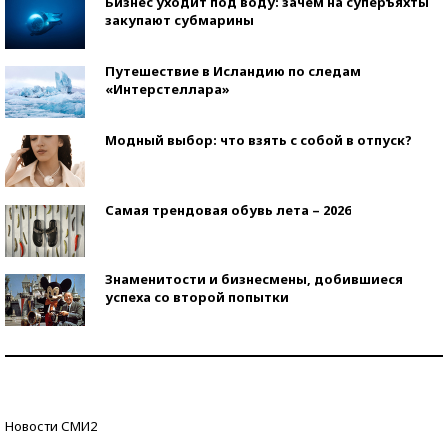
Бизнес уходит под воду: зачем на суперъяхты
закупают субмарины
Путешествие в Исландию по следам
«Интерстеллара»
Модный выбор: что взять с собой в отпуск?
Самая трендовая обувь лета – 2026
Знаменитости и бизнесмены, добившиеся
успеха со второй попытки
Как защититься от солнца на курорте?
Кто изобрел средства связи?
Новости СМИ2