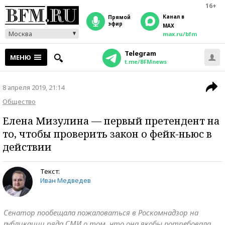
16+
Канал в
прямой
эфир
MAX
Москва
max.ru/bfm
Telegram
МЕНЮ
t.me/BFMnews
8 апреля 2019, 21:14
Общество
Елена Мизулина — первый претендент на
то, чтобы проверить закон о фейк-ньюс в
действии
Текст:
Иван Медведев
Сенатор пообещала пожаловаться в Роскомнадзор на
публикации ряда СМИ о том, что она якобы потребовала