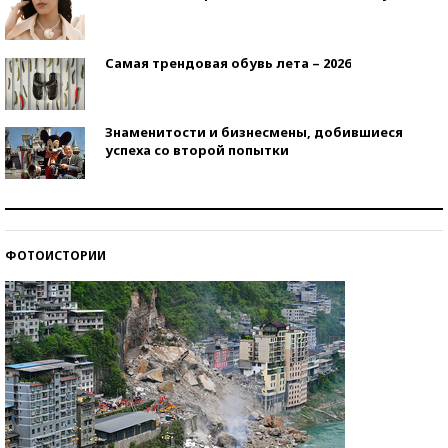
Самая трендовая обувь лета – 2026
Знаменитости и бизнесмены, добившиеся
успеха со второй попытки
Как защититься от солнца на курорте?
ФОТОИСТОРИИ
Кто изобрел средства связи?