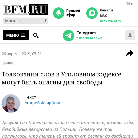
16+
Канал в
прямой
эфир
MAX
Москва
max.ru/bfm
Telegram
МЕНЮ
t.me/BFMnews
26 апреля 2019, 05:21
Право
Толкования слов в Уголовном кодексе
могут быть опасны для свободы
Текст:
Андрей Жвирблис
Девушка из Липецка заказала через интернет, казалось бы,
безобидные лекарства из Польши. Почему же так
получилось, что теперь ей грозит от десяти до двадцати