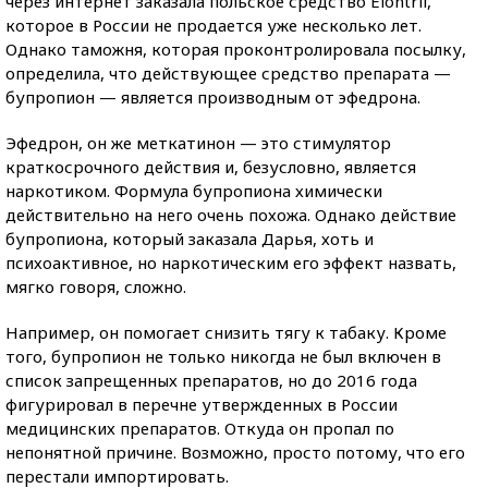
через интернет заказала польское средство Elontril,
которое в России не продается уже несколько лет.
Однако таможня, которая проконтролировала посылку,
определила, что действующее средство препарата —
бупропион — является производным от эфедрона.
Эфедрон, он же меткатинон — это стимулятор
краткосрочного действия и, безусловно, является
наркотиком. Формула бупропиона химически
действительно на него очень похожа. Однако действие
бупропиона, который заказала Дарья, хоть и
психоактивное, но наркотическим его эффект назвать,
мягко говоря, сложно.
Например, он помогает снизить тягу к табаку. Кроме
того, бупропион не только никогда не был включен в
список запрещенных препаратов, но до 2016 года
фигурировал в перечне утвержденных в России
медицинских препаратов. Откуда он пропал по
непонятной причине. Возможно, просто потому, что его
перестали импортировать.