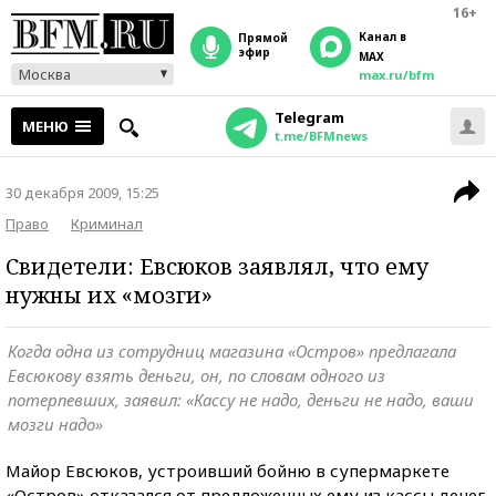
16+
Канал в
прямой
эфир
MAX
Москва
max.ru/bfm
Telegram
МЕНЮ
t.me/BFMnews
30 декабря 2009, 15:25
Право
Криминал
Свидетели: Евсюков заявлял, что ему
нужны их «мозги»
Когда одна из сотрудниц магазина «Остров» предлагала
Евсюкову взять деньги, он, по словам одного из
потерпевших, заявил: «Кассу не надо, деньги не надо, ваши
мозги надо»
Майор Евсюков, устроивший бойню в супермаркете
«Остров» отказался от предложенных ему из кассы денег.