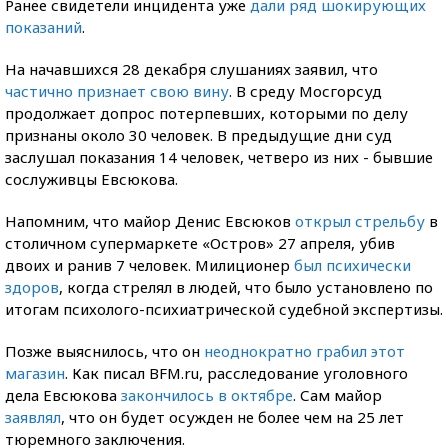
Ранее свидетели инцидента уже
дали ряд шокирующих
показаний
.
На начавшихся 28 декабря слушаниях заявил, что
частично признает свою вину
. В среду Мосгорсуд
продолжает допрос потерпевших, которыми по делу
признаны около 30 человек. В предыдущие дни суд
заслушал показания 14 человек, четверо из них - бывшие
сослуживцы Евсюкова.
Напомним, что майор Денис Евсюков
открыл стрельбу
в
столичном супермаркете «Остров» 27 апреля, убив
двоих и ранив 7 человек. Милиционер
был психически
здоров
, когда стрелял в людей, что было установлено по
итогам психолого-психиатрической судебной экспертизы.
Позже выяснилось, что он
неоднократно грабил этот
магазин
. Как писал BFM.ru, расследование уголовного
дела Евсюкова
закончилось в октябре
. Сам майор
заявлял
, что он будет осужден не более чем на 25 лет
тюремного заключения.