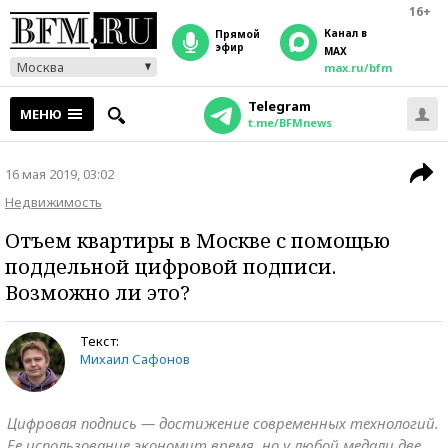
16+
Канал в
прямой
эфир
MAX
Москва
max.ru/bfm
Telegram
МЕНЮ
t.me/BFMnews
16 мая 2019, 03:02
Недвижимость
Отъем квартиры в Москве с помощью
поддельной цифровой подписи.
Возможно ли это?
Текст:
Михаил Сафонов
Цифровая подпись — достижение современных технологий.
Ее использование экономит время, но у любой медали две