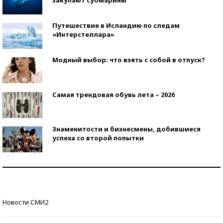
закупают субмарины
Путешествие в Исландию по следам
«Интерстеллара»
Модный выбор: что взять с собой в отпуск?
Самая трендовая обувь лета – 2026
Знаменитости и бизнесмены, добившиеся
успеха со второй попытки
Как защититься от солнца на курорте?
Кто изобрел средства связи?
Новости СМИ2