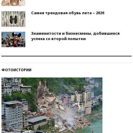
Самая трендовая обувь лета – 2026
Знаменитости и бизнесмены, добившиеся
успеха со второй попытки
Как защититься от солнца на курорте?
ФОТОИСТОРИИ
Кто изобрел средства связи?