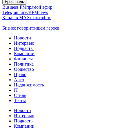
Ярославль
Business FM
прямой эфир
Telegram
t.me/BFMnews
Канал в MAX
max.ru/bfm
Бизнес говорит:
ищем героев
Новости
Интервью
Подкасты
Компании
Финансы
Политика
Общество
Право
Авто
Недвижимость
IT
Стиль
Тесты
Новости
Интервью
Подкасты
Компании