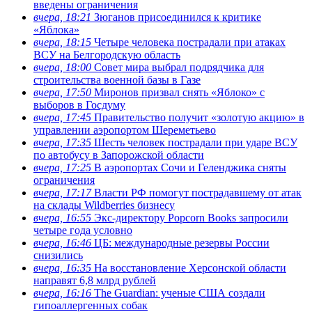
введены ограничения
вчера, 18:21
Зюганов присоединился к критике
«Яблока»
вчера, 18:15
Четыре человека пострадали при атаках
ВСУ на Белгородскую область
вчера, 18:00
Совет мира выбрал подрядчика для
строительства военной базы в Газе
вчера, 17:50
Миронов призвал снять «Яблоко» с
выборов в Госдуму
вчера, 17:45
Правительство получит «золотую акцию» в
управлении аэропортом Шереметьево
вчера, 17:35
Шесть человек пострадали при ударе ВСУ
по автобусу в Запорожской области
вчера, 17:25
В аэропортах Сочи и Геленджика сняты
ограничения
вчера, 17:17
Власти РФ помогут пострадавшему от атак
на склады Wildberries бизнесу
вчера, 16:55
Экс-директору Popcorn Books запросили
четыре года условно
вчера, 16:46
ЦБ: международные резервы России
снизились
вчера, 16:35
На восстановление Херсонской области
направят 6,8 млрд рублей
вчера, 16:16
The Guardian: ученые США создали
гипоаллергенных собак