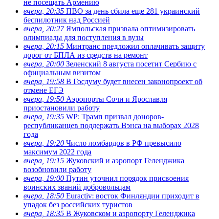
не посещать Армению
вчера, 20:35
ПВО за день сбила еще 281 украинский
беспилотник над Россией
вчера, 20:27
Ямпольская призвала оптимизировать
олимпиады для поступления в вузы
вчера, 20:15
Минтранс предложил оплачивать защиту
дорог от БПЛА из средств на ремонт
вчера, 20:00
Зеленский 8 августа посетит Сербию с
официальным визитом
вчера, 19:58
В Госдуму будет внесен законопроект об
отмене ЕГЭ
вчера, 19:50
Аэропорты Сочи и Ярославля
приостановили работу
вчера, 19:35
WP: Трамп призвал доноров-
республиканцев поддержать Вэнса на выборах 2028
года
вчера, 19:20
Число ломбардов в РФ превысило
максимум 2022 года
вчера, 19:15
Жуковский и аэропорт Геленджика
возобновили работу
вчера, 19:00
Путин уточнил порядок присвоения
воинских званий добровольцам
вчера, 18:50
Euractiv: восток Финляндии приходит в
упадок без российских туристов
вчера, 18:35
В Жуковском и аэропорту Геленджика