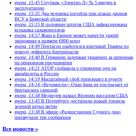
вчера, 15:45
Спутник «Электро-Л» № 5 введен в
эксплуатацию
вчера, 15:35
Два человека погибли при атаках дронов
ВСУ в Брянской области
вчера, 15:15
В половине штатов США зафиксирована
вспышка сальмонеллеза
вчера, 14:57
Жара в Европе может нанести ущерб
экономике в размере €800 млрд
вчера, 14:49
Пентагон озаботился критикой Трампа по
поводу дефицита боеприпасов
вчера, 14:40
В Германии задержан украинец за шпионаж
на оборонном предприятии
вчера, 14:21
АТОР сообщила о снижении цен на
авиабилеты в России
вчера, 14:19
Масштабный сбой произошел в рунете
вчера, 14:14
«Ведомости»: Озон банк не пострадает от
британских санкций
вчера, 13:58
Медведев назвал Японию вассалом США
вчера, 13:45
В Петербурге достроили новый тоннель
зеленой ветки метро
вчера, 13:38
В эфире «Радиостанции Судного дня»
прозвучали три сообщения
Все новости »