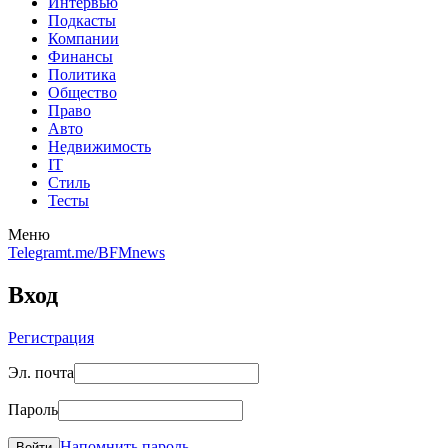
Интервью
Подкасты
Компании
Финансы
Политика
Общество
Право
Авто
Недвижимость
IT
Стиль
Тесты
Меню
Telegram
t.me/BFMnews
Вход
Регистрация
Эл. почта
Пароль
Напомнить пароль
Войти