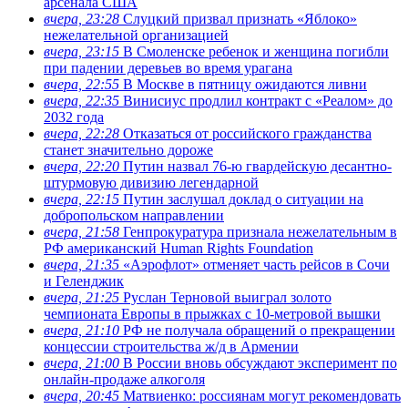
арсенала США
вчера, 23:28
Слуцкий призвал признать «Яблоко»
нежелательной организацией
вчера, 23:15
В Смоленске ребенок и женщина погибли
при падении деревьев во время урагана
вчера, 22:55
В Москве в пятницу ожидаются ливни
вчера, 22:35
Винисиус продлил контракт с «Реалом» до
2032 года
вчера, 22:28
Отказаться от российского гражданства
станет значительно дороже
вчера, 22:20
Путин назвал 76-ю гвардейскую десантно-
штурмовую дивизию легендарной
вчера, 22:15
Путин заслушал доклад о ситуации на
добропольском направлении
вчера, 21:58
Генпрокуратура признала нежелательным в
РФ американский Human Rights Foundation
вчера, 21:35
«Аэрофлот» отменяет часть рейсов в Сочи
и Геленджик
вчера, 21:25
Руслан Терновой выиграл золото
чемпионата Европы в прыжках с 10-метровой вышки
вчера, 21:10
РФ не получала обращений о прекращении
концессии строительства ж/д в Армении
вчера, 21:00
В России вновь обсуждают эксперимент по
онлайн-продаже алкоголя
вчера, 20:45
Матвиенко: россиянам могут рекомендовать