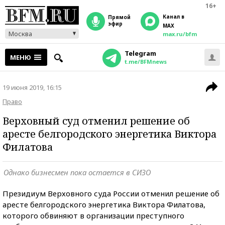
16+
Канал в
прямой
эфир
MAX
Москва
max.ru/bfm
Telegram
МЕНЮ
t.me/BFMnews
19 июня 2019, 16:15
Право
Верховный суд отменил решение об
аресте белгородского энергетика Виктора
Филатова
Однако бизнесмен пока остается в СИЗО
Президиум Верховного суда России отменил решение об
аресте белгородского энергетика Виктора Филатова,
которого обвиняют в организации преступного