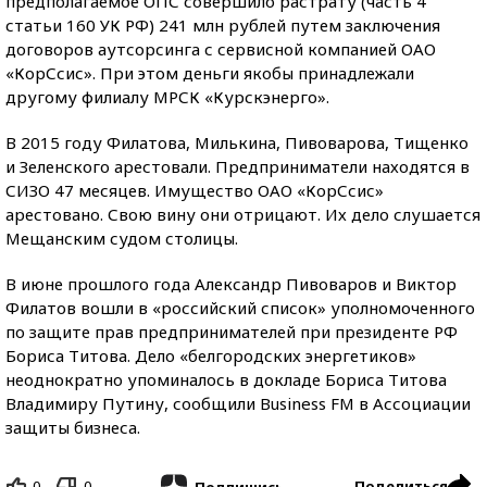
предполагаемое ОПС совершило растрату (часть 4
статьи 160 УК РФ) 241 млн рублей путем заключения
договоров аутсорсинга с сервисной компанией ОАО
«КорСсис». При этом деньги якобы принадлежали
другому филиалу МРСК «Курскэнерго».
В 2015 году Филатова, Милькина, Пивоварова, Тищенко
и Зеленского арестовали. Предприниматели находятся в
СИЗО 47 месяцев. Имущество ОАО «КорСсис»
арестовано. Свою вину они отрицают. Их дело слушается
Мещанским судом столицы.
В июне прошлого года Александр Пивоваров и Виктор
Филатов вошли в «российский список» уполномоченного
по защите прав предпринимателей при президенте РФ
Бориса Титова. Дело «белгородских энергетиков»
неоднократно упоминалось в докладе Бориса Титова
Владимиру Путину, сообщили Business FM в Ассоциации
защиты бизнеса.
0
0
Поделиться
Подпишись