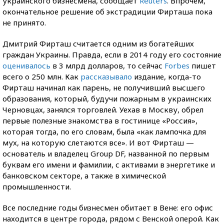
украинского бизнесмена, сообщает
Reuters
. Впрочем,
окончательное решение об экстрадиции Фирташа пока
не принято.
Дмитрий Фирташ считается одним из богатейших
граждан Украины. Правда, если в 2014 году его состояние
оценивалось
в 3 млрд долларов, то сейчас
Forbes
пишет
всего о 250 млн. Как
рассказывало
издание, когда-то
Фирташ начинал как парень, не получивший высшего
образования, который, будучи пожарным в украинских
Черновцах, занялся торговлей. Уехав в Москву, обрел
первые полезные знакомства в гостинице «Россия»,
которая тогда, по его словам, была «как лампочка для
мух, на которую слетаются все». И вот Фирташ —
основатель и владелец Group DF, названной по первым
буквам его имени и фамилии, с активами в энергетике и
банковском секторе, а также в химической
промышленности.
Все последние годы бизнесмен обитает в Вене: его офис
находится в центре города, рядом с Венской оперой. Как