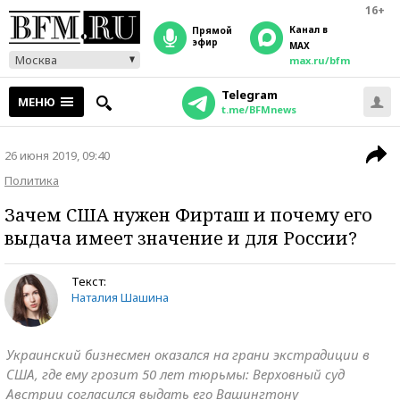
16+
Канал в
прямой
эфир
MAX
Москва
max.ru/bfm
Telegram
МЕНЮ
t.me/BFMnews
26 июня 2019, 09:40
Политика
Зачем США нужен Фирташ и почему его
выдача имеет значение и для России?
Текст:
Наталия Шашина
Украинский бизнесмен оказался на грани экстрадиции в
США, где ему грозит 50 лет тюрьмы: Верховный суд
Австрии согласился выдать его Вашингтону