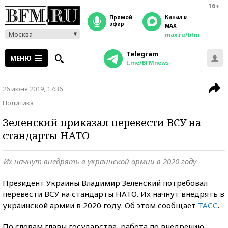
16+
Канал в
прямой
эфир
MAX
Москва
max.ru/bfm
Telegram
МЕНЮ
t.me/BFMnews
26 июня 2019, 17:36
Политика
Зеленский приказал перевести ВСУ на
стандарты НАТО
Их начнут внедрять в украинской армии в 2020 году
Президент Украины Владимир Зеленский потребовал
перевести ВСУ на стандарты НАТО. Их начнут внедрять в
украинской армии в 2020 году. Об этом сообщает
ТАСС
.
По словам главы государства, работа по внедрению