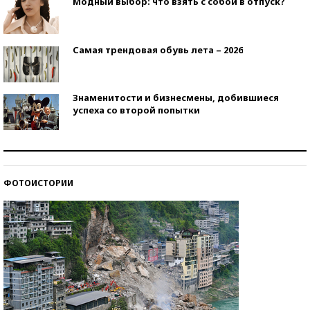
Модный выбор: что взять с собой в отпуск?
Самая трендовая обувь лета – 2026
Знаменитости и бизнесмены, добившиеся
успеха со второй попытки
Как защититься от солнца на курорте?
ФОТОИСТОРИИ
Кто изобрел средства связи?