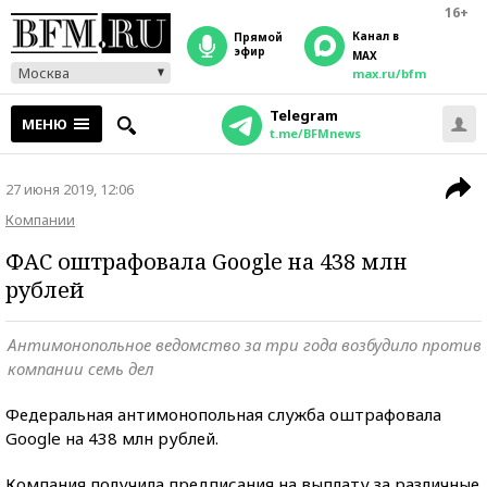
16+
Канал в
прямой
эфир
MAX
Москва
max.ru/bfm
Telegram
МЕНЮ
t.me/BFMnews
27 июня 2019, 12:06
Компании
ФАС оштрафовала Google на 438 млн
рублей
Антимонопольное ведомство за три года возбудило против
компании семь дел
Федеральная антимонопольная служба оштрафовала
Google на 438 млн рублей.
Компания получила предписания на выплату за различные