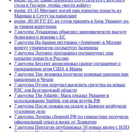
стола в Госдепе, чтобы «вести войну»
вчера, 01:35
Мигрант погиб при попытке попасть из
Марокко в Сеуту на параплане
вчера, 00:30
FT: ЕС не готов принять в блок Украину из-
за уровня коррупции
7 августа
Лукашенко объяснил экономическую выгоду
безвизового режима с ЕС
7 августа
На башню ресторана «Армения» в Москве
вернут утраченную скульптуру балерины
7 августа
Литовец протаранил погранпункт при
попытке попасть в Россию
7 августа
Бессент анонсировал скорое соглашение о
прекращении огня США и Ирана
7 августа
Три человека получили ножевые ранения при
нападении в Чехии
7 августа
Путин поручил выделить средства на новые
РЛС для Белгородской области
7 августа
The Atlantic: Маск отказал Украине в
использовании Starlink для атак вглубь РФ
7 августа
После пожара на складе в Брянске возбудили
уголовное дело
7 августа
Лидеры сборной РФ по гимнастике получили
официальный отказ в визах от Хорватии
7 августа
Пентагон опубликовал 16 новых видео с НЛО