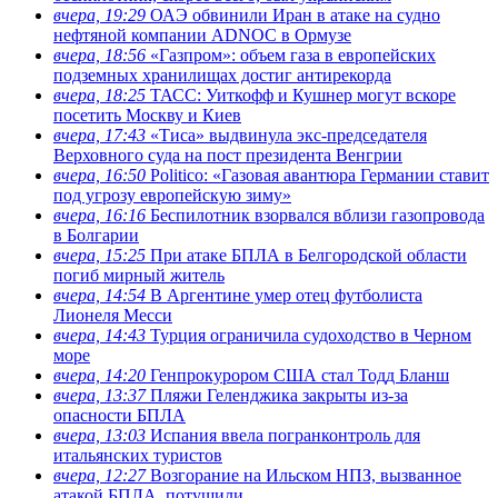
вчера, 19:29
ОАЭ обвинили Иран в атаке на судно
нефтяной компании ADNOC в Ормузе
вчера, 18:56
«Газпром»: объем газа в европейских
подземных хранилищах достиг антирекорда
вчера, 18:25
ТАСС: Уиткофф и Кушнер могут вскоре
посетить Москву и Киев
вчера, 17:43
«Тиса» выдвинула экс-председателя
Верховного суда на пост президента Венгрии
вчера, 16:50
Politico: «Газовая авантюра Германии ставит
под угрозу европейскую зиму»
вчера, 16:16
Беспилотник взорвался вблизи газопровода
в Болгарии
вчера, 15:25
При атаке БПЛА в Белгородской области
погиб мирный житель
вчера, 14:54
В Аргентине умер отец футболиста
Лионеля Месси
вчера, 14:43
Турция ограничила судоходство в Черном
море
вчера, 14:20
Генпрокурором США стал Тодд Бланш
вчера, 13:37
Пляжи Геленджика закрыты из-за
опасности БПЛА
вчера, 13:03
Испания ввела погранконтроль для
итальянских туристов
вчера, 12:27
Возгорание на Ильском НПЗ, вызванное
атакой БПЛА, потушили