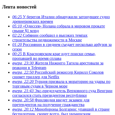
Лента новостей
06:25
У берегов Италии обнаружили затонувшее судно
древнеримских времен
05:10
«Одиссея» Нолана собрала в мировом прокате
свыше $1 млрд
02:22
Собянин сообщил о высоких темпах
строительства недвижимости в Москве
01:20
Россиянин в среднем съедает несколько арбузов за
сезон
00:25
В Красноярском крае идут поиски семьи,
пропавшей во время сплава
вчера, 23:30
Жителя Нижнего Тагила арестовали за
реакции в Теlegram
вчера, 22:50
Российский режиссер Кирилл Соколов
снимет триллер для Netflix
вчера, 22:20
Турция призвала к мораторию на удары по
торговым судам в Черном море
вчера, 21:43
Экс-председатель Верховного суда Венгрии
согласился стать президентом республики
вчера, 20:58
Финляндия введет экзамен для
претендентов на получение гражданства
вчера, 20:12
Минобороны Болгарии: упавший в стране
беспилотник, скорее всего, был украинским