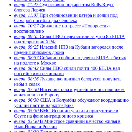
вчера, 11:47
Суд оставил под арестом Rolls-Royce
блогера Лерчек
вчера, 11:07
При столкновении катера и лодки под
Самарой погибли два человека
вчера, 10:27
Движение по трассе «Новороссия»
восстановлено
вчера, 09:55
Силы ПВО перехватили за утро 85 БПЛА
над территорией РФ
вчера, 09:25
Ильский НПЗ на Кубани загорелся после
падения обломков дрона
вчера, 08:57
Собянин сообщил о девяти БПЛА, сбитых
на подлете к Москве
вчера, 08:42
Силы ПВО сбили почти 400 БПЛА над
российскими регионами
вчера, 08:16
Лукашенко призвал белорусов покупать
избы в селах
вчера, 07:30
Нигерия стала крупнейшим поставщиком
авиатоплива в Европу
вчера, 06:30
США и Колумбия обсуждают координацию
усилий против наркотрафика
вчера, 05:30
ВМС Испании усилили присутствие в
Сеуте на фоне миграционного кризиса
вчера, 03:30
В Минстрое сравнили качество жилья в
Нью-Йорке и России
вчера, 02:30
Трамп попросил отпустить его с круглого