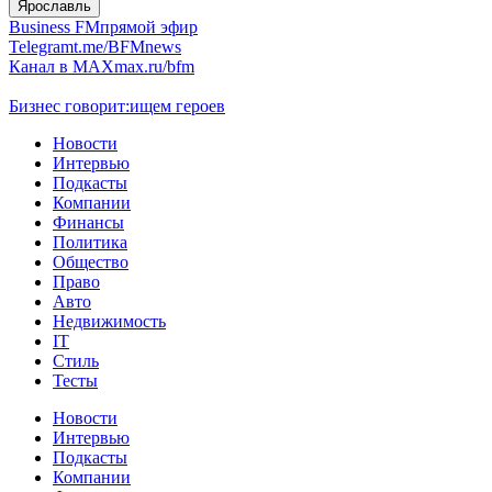
Ярославль
Business FM
прямой эфир
Telegram
t.me/BFMnews
Канал в MAX
max.ru/bfm
Бизнес говорит:
ищем героев
Новости
Интервью
Подкасты
Компании
Финансы
Политика
Общество
Право
Авто
Недвижимость
IT
Стиль
Тесты
Новости
Интервью
Подкасты
Компании