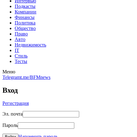
Интервью
Подкасты
Компании
Финансы
Политика
Общество
Право
Авто
Недвижимость
IT
Стиль
Тесты
Меню
Telegram
t.me/BFMnews
Вход
Регистрация
Эл. почта
Пароль
Напомнить пароль
Войти