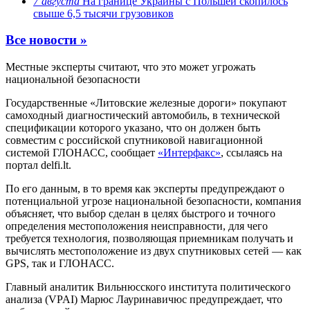
7 августа
На границе Украины с Польшей скопилось
свыше 6,5 тысячи грузовиков
Все новости »
Местные эксперты считают, что это может угрожать
национальной безопасности
Государственные «Литовские железные дороги» покупают
самоходный диагностический автомобиль, в технической
спецификации которого указано, что он должен быть
совместим с российской спутниковой навигационной
системой ГЛОНАСС, сообщает
«Интерфакс»
, ссылаясь на
портал delfi.lt.
По его данным, в то время как эксперты предупреждают о
потенциальной угрозе национальной безопасности, компания
объясняет, что выбор сделан в целях быстрого и точного
определения местоположения неисправности, для чего
требуется технология, позволяющая приемникам получать и
вычислять местоположение из двух спутниковых сетей — как
GPS, так и ГЛОНАСС.
Главный аналитик Вильнюсского института политического
анализа (VPAI) Марюс Лауринавичюс предупреждает, что