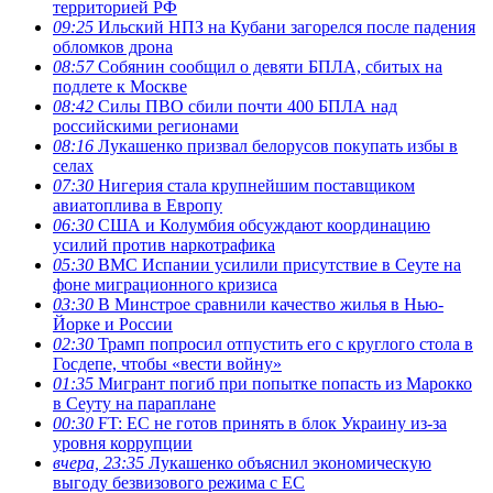
территорией РФ
09:25
Ильский НПЗ на Кубани загорелся после падения
обломков дрона
08:57
Собянин сообщил о девяти БПЛА, сбитых на
подлете к Москве
08:42
Силы ПВО сбили почти 400 БПЛА над
российскими регионами
08:16
Лукашенко призвал белорусов покупать избы в
селах
07:30
Нигерия стала крупнейшим поставщиком
авиатоплива в Европу
06:30
США и Колумбия обсуждают координацию
усилий против наркотрафика
05:30
ВМС Испании усилили присутствие в Сеуте на
фоне миграционного кризиса
03:30
В Минстрое сравнили качество жилья в Нью-
Йорке и России
02:30
Трамп попросил отпустить его с круглого стола в
Госдепе, чтобы «вести войну»
01:35
Мигрант погиб при попытке попасть из Марокко
в Сеуту на параплане
00:30
FT: ЕС не готов принять в блок Украину из-за
уровня коррупции
вчера, 23:35
Лукашенко объяснил экономическую
выгоду безвизового режима с ЕС