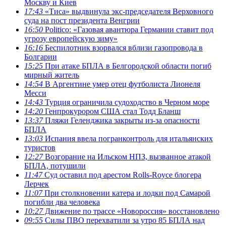
Москву и Киев
17:43
«Тиса» выдвинула экс-председателя Верховного
суда на пост президента Венгрии
16:50
Politico: «Газовая авантюра Германии ставит под
угрозу европейскую зиму»
16:16
Беспилотник взорвался вблизи газопровода в
Болгарии
15:25
При атаке БПЛА в Белгородской области погиб
мирный житель
14:54
В Аргентине умер отец футболиста Лионеля
Месси
14:43
Турция ограничила судоходство в Черном море
14:20
Генпрокурором США стал Тодд Бланш
13:37
Пляжи Геленджика закрыты из-за опасности
БПЛА
13:03
Испания ввела погранконтроль для итальянских
туристов
12:27
Возгорание на Ильском НПЗ, вызванное атакой
БПЛА, потушили
11:47
Суд оставил под арестом Rolls-Royce блогера
Лерчек
11:07
При столкновении катера и лодки под Самарой
погибли два человека
10:27
Движение по трассе «Новороссия» восстановлено
09:55
Силы ПВО перехватили за утро 85 БПЛА над