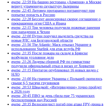
вчера, 22:59
На башню ресторана «Армения» в Москве
вернут утраченную скульптуру балерины
вчера, 22:45
Литовец протаранил погранпункт при
попытке попасть в Россию
вчера, 22:28
Бессент анонсировал скорое соглашение о
прекращении огня США и Ирана
вчера, 22:15
Три человека получили ножевые ранения
при нападении в Чехии
вчера, 22:00
Путин поручил выделить средства на
новые РЛС для Белгородской области
вчера, 21:56
The Atlantic: Маск отказал Украине в
использовании Starlink для атак вглубь РФ
вчера, 21:35
После пожара на складе в Брянске
возбудили уголовное дело
вчера, 21:26
Лидеры сборной РФ по гимнастике
получили официальный отказ в визах от Хорватии
вчера, 21:15
Пентагон опубликовал 16 новых видео с
НЛО
вчера, 21:00
На границе Украины с Польшей скопилось
свыше 6,5 тысячи грузовиков
вчера, 20:53
Швыдкой: «Интервидение» точно пройдет
в 2026 году
вчера, 20:45
ПВО за день сбила еще 75 украинских
беспилотников над Россией
вчера, 20:35
Велосипедист погиб при атаке FPV-дрона в