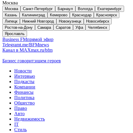
Москва
Москва
Санкт-Петербург
Барнаул
Вологда
Екатеринбург
Казань
Калининград
Кемерово
Краснодар
Красноярск
Липецк
Нижний Новгород
Новокузнецк
Новосибирск
Ростов-на-Дону
Самара
Саратов
Уфа
Челябинск
Ярославль
Business FM
прямой эфир
Telegram
t.me/BFMnews
Канал в MAX
max.ru/bfm
Бизнес говорит:
ищем героев
Новости
Интервью
Подкасты
Компании
Финансы
Политика
Общество
Право
Авто
Недвижимость
IT
Стиль