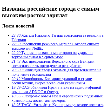
Названы российские города с самым
высоким ростом зарплат
Лента новостей
23:30
Жителя Нижнего Тагила арестовали за реакции в
Теlegram
22:50
Российский режиссер Кирилл Соколов снимет
триллер для Netflix
22:20
Турция призвала к мораторию на удары по
торговым судам в Черном море
21:43
Экс-председатель Верховного суда Венгрии
согласился стать президентом республики
20:58
Финляндия введет экзамен для претендентов на
получение гражданства
20:12
Минобороны Болгарии: упавший в стране
беспилотник, скорее всего, был украинским
19:29
ОАЭ обвинили Иран в атаке на судно нефтяной
компании ADNOC в Ормузе
18:56
«Газпром»: объем газа в европейских подземных
хранилищах достиг антирекорда
18:25
ТАСС: Уиткофф и Кушнер могут вскоре посетить