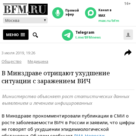
16+
Канал в
прямой
эфир
MAX
Москва
max.ru/bfm
Telegram
МЕНЮ
t.me/BFMnews
3 июля 2019, 19:26
Общество
Медицина
В Минздраве отрицают ухудшение
ситуации с заражением ВИЧ
Министерство объясняет рост статистических данных
выявлением и лечением инфицированных
В Минздраве прокомментировали публикации в СМИ о
росте заболеваемости ВИЧ в России и заявили, что цифры
не говорят об ухудшении эпидемиологической
обстановки. Об этом сообщает
РИА Новости.