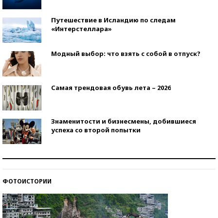
Путешествие в Исландию по следам
«Интерстеллара»
Модный выбор: что взять с собой в отпуск?
Самая трендовая обувь лета – 2026
Знаменитости и бизнесмены, добившиеся
успеха со второй попытки
Как защититься от солнца на курорте?
ФОТОИСТОРИИ
Кто изобрел средства связи?