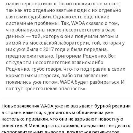
наши перспективы в Токио повлиять не может,
так как это отдельно взятые люди с их отдельно
взятыми судьбами. Однако есть еще некие
системные проблемы. Так, WADA сказало о том,
что обнаружены некие несоответствия в базе
данных — той, которую они получили летом и
зимой из московской лаборатории, той, которая у
них уже была с 2017 года и была передана,
предположительно, Григорием Родченко. Вот
откуда эти несоответствия взялись: либо
Родченко, грубо говоря, что-то подправил в своих
корыстных интересах, либо эти заявления
появились уже потом. WADA будет разбираться. И
вот тут кроется некая опасность».
Новые заявления WADA уже не вызывают бурной реакции
в стране: кажется, к допинговым обвинениям уже
настолько привыкли, что они не взрывают новостную
повестку. В Минспорта осторожно предлагают не делать
скоропалительных выводов, дождаться результатов