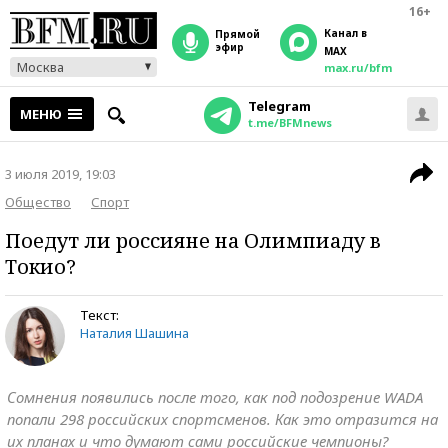
16+
Канал в
прямой
эфир
MAX
Москва
max.ru/bfm
Telegram
МЕНЮ
t.me/BFMnews
3 июля 2019, 19:03
Общество
Спорт
Поедут ли россияне на Олимпиаду в
Токио?
Текст:
Наталия Шашина
Сомнения появились после того, как под подозрение WADA
попали 298 российских спортсменов. Как это отразится на
их планах и что думают сами российские чемпионы?