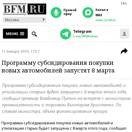
16+
Канал в
прямой
эфир
MAX
Москва
max.ru/bfm
Telegram
МЕНЮ
t.me/BFMnews
11 января 2010, 17:57
Программу субсидирования покупки
новых автомобилей запустят 8 марта
Программа субсидирования покупки новых автомобилей и
утилизации старых будет запущена с 8 марта этого года,
сообщил премьер Владимир Путин на встрече с министром
промышленности и торговли Виктором Христенко. По
словам министра, объем финансирования програ
Программа субсидирования покупки новых автомобилей и
утилизации старых будет запущена с 8 марта этого года, сообщил