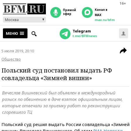
16+
Канал в
прямой
эфир
MAX
Москва
max.ru/bfm
Telegram
МЕНЮ
t.me/BFMnews
5 июля 2019, 20:10
Общество
Польский суд постановил выдать РФ
совладельца «Зимней вишни»
Вячеслав Вишневский был объявлен в международный
розыск по обвинению в даче взяток официальным лицам,
которые отвечали за приемку работ по реконструкции
сгоревшего ТЦ
Польский суд решил выдать России совладельца «Зимней
вишни» Вячеслава Вишневского. Об этом
РИА Новости