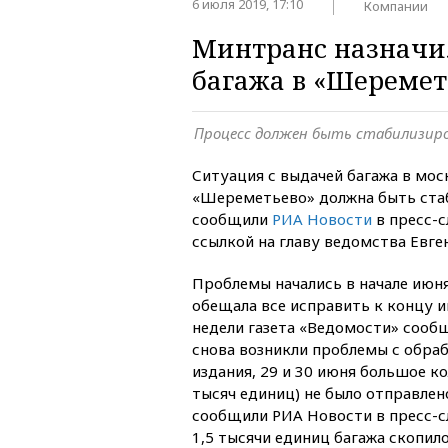
6 июля 2019, 17:10
Компании
Минтранс назначи
багажа в «Шеремет
Процесс должен быть стабилизиро
Ситуация с выдачей багажа в мо
«Шереметьево» должна быть стаб
сообщили
РИА Новости
в пресс-
ссылкой на главу ведомства Евге
Проблемы начались в начале июня
обещала все исправить к концу 
недели газета «Ведомости» сооб
снова возникли проблемы с обра
издания, 29 и 30 июня большое ко
тысяч единиц) не было отправлен
сообщили РИА Новости в пресс-с
1,5 тысячи единиц багажа скопил