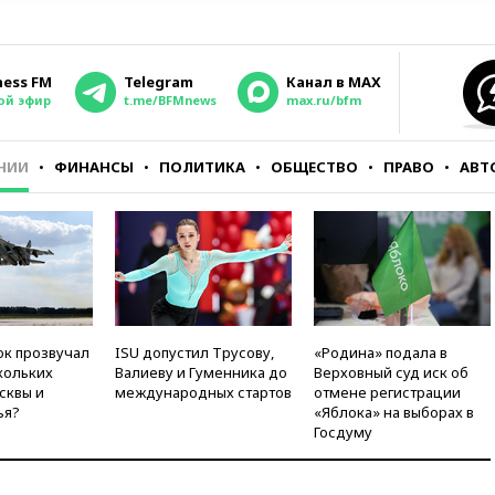
ness FM
Telegram
Канал в MAX
ой эфир
t.me/BFMnews
max.ru/bfm
НИИ
ФИНАНСЫ
ПОЛИТИКА
ОБЩЕСТВО
ПРАВО
АВТ
ок прозвучал
ISU допустил Трусову,
«Родина» подала в
кольких
Валиеву и Гуменника до
Верховный суд иск об
сквы и
международных стартов
отмене регистрации
ья?
«Яблока» на выборах в
Госдуму