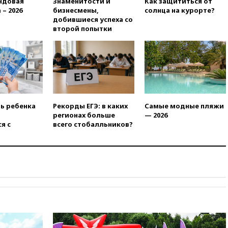
ндовая
Знаменитости и
Как защититься от
более чем на четверть
 – 2026
бизнесмены,
солнца на курорте?
17:55
Мужчина получил
добившиеся успеха со
ранения при атаке дрона на
второй попытки
Белгородскую область
17:48
Bloomberg:
авиакомпании США обязали
проверить самолеты Boeing на
наличие трещин
17:35
В Казани пятилетний
ребенок погиб при падении из
ть ребенка
Рекорды ЕГЭ: в каких
Самые модные пляжи
окна 10-го этажа
регионах больше
— 2026
я с
всего стобалльников?
17:17
Bloomberg:
киберкомандование США
расследует серию
самоубийств своих служащих
17:00
Сняты ограничения на
полеты в аэропорту
Геленджика
16:50
В Братиславе загорелся
крупнейший НПЗ Slovnaft