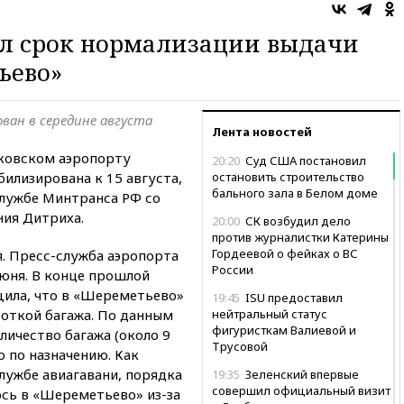
л срок нормализации выдачи
ьево»
ван в середине августа
Лента новостей
сковском аэропорту
20:20
Суд США постановил
илизирована к 15 августа,
остановить строительство
бального зала в Белом доме
службе Минтранса РФ со
ния Дитриха.
20:00
СК возбудил дело
против журналистки Катерины
Гордеевой о фейках о ВС
. Пресс-служба аэропорта
России
июня. В конце прошлой
щила, что в «Шереметьево»
19:45
ISU предоставил
боткой багажа. По данным
нейтральный статус
фигуристкам Валиевой и
личество багажа (около 9
Трусовой
о по назначению. Как
лужбе авиагавани, порядка
19:35
Зеленский впервые
совершил официальный визит
ось в «Шереметьево» из-за