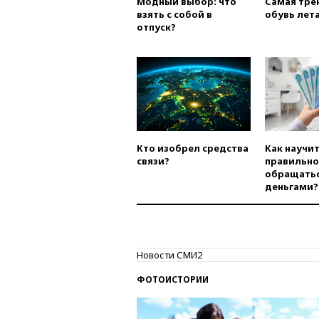
Модный выбор: что
Самая тре
взять с собой в
обувь лета
отпуск?
Кто изобрел средства
Как научи
связи?
правильно
обращатьс
деньгами?
Новости СМИ2
ФОТОИСТОРИИ