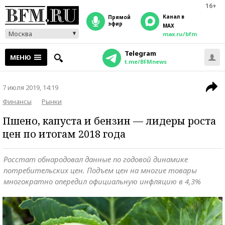
16+
Канал в
прямой
эфир
MAX
Москва
max.ru/bfm
Telegram
МЕНЮ
t.me/BFMnews
7 июля 2019, 14:19
Финансы
Рынки
Пшено, капуста и бензин — лидеры роста
цен по итогам 2018 года
Росстат обнародовал данные по годовой динамике
потребительских цен. Подъем цен на многие товары
многократно опередил официальную инфляцию в 4,3%