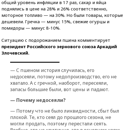
общий уровень инфляции в 17 раз, сахар и яйца
поднялись в цене на 28% и 26% соответственно,
моторное топливо — на 30%. Но были товары, которые
дешевели. Гречка — минус 15%, свежие огурцы и
помидоры — минус 8-10%.
Ситуацию с подорожанием пшена комментирует
президент Российского зернового союза Аркадий
Злочевский.
— С пшеном история случилась, его
недосеяли, потому недопроизводство, его не
хватало. А с гречкой, наоборот, пересеяли,
запасы большие были, вот цены и падают.
— Почему недосеяли?
— Потому что не было ликвидности, сбыт был
плохой. Те, кто сеял до прошлого сезона, не
могли продать, поэтому перестали сеять.
Вообще, это не критично, это в основном корм