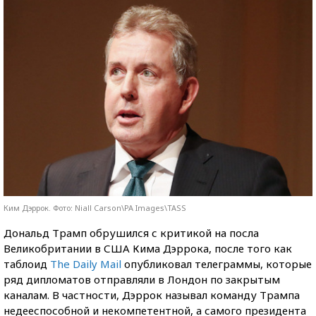
Ким Дэррок. Фото: Niall Carson\PA Images\TASS
Дональд Трамп обрушился с критикой на посла
Великобритании в США Кима Дэррока, после того как
таблоид
The Daily Mail
опубликовал телеграммы, которые
ряд дипломатов отправляли в Лондон по закрытым
каналам. В частности, Дэррок называл команду Трампа
недееспособной и некомпетентной, а самого президента