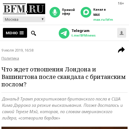
16+
Канал в
прямой
эфир
MAX
Москва
max.ru/bfm
Telegram
МЕНЮ
t.me/BFMnews
9 июля 2019, 16:58
Политика
Что ждет отношения Лондона и
Вашингтона после скандала с британским
послом?
Дональд Трамп раскритиковал британского посла в США
Кима Дэррока за резкие высказывания. Позже досталось и
самой Терезе Мэй, которая, по словам американского
лидера, «сотворила бардак»