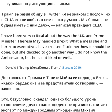
— «уникально дисфункциональным».
Трамп выразил обиду в Twitter. «Я не знаком с послом, но
в США его не любят, о нем плохо думают. Мы больше не
будем иметь с ним дело», — написал президент США.
I have been very critical about the way the U.K. and Prime
Minister Theresa May handled Brexit. What a mess she and
her representatives have created. I told her how it should be
done, but she decided to go another way. I do not know the
Ambassador, but he is not liked or well....
— Donald J. Trump (@realDonaldTrump)
8 июля 2019 г.
Досталось от Трампа и Терезе Мэй за ее подход к Brexit.
«Какой бардак она и ее представители сотворили», —
заявил он.
Это, безусловно, скандал, однако большого урона
отношениям двух стран инцидент не причинит, считает
эксперт по международным отношениям Михаил