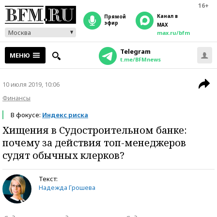
16+
Канал в
прямой
эфир
MAX
Москва
max.ru/bfm
Telegram
МЕНЮ
t.me/BFMnews
10 июля 2019, 10:06
Финансы
В фокусе:
Индекс риска
Хищения в Судостроительном банке:
почему за действия топ-менеджеров
судят обычных клерков?
Текст:
Надежда Грошева