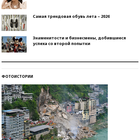
Самая трендовая обувь лета – 2026
Знаменитости и бизнесмены, добившиеся
успеха со второй попытки
Как защититься от солнца на курорте?
ФОТОИСТОРИИ
Кто изобрел средства связи?