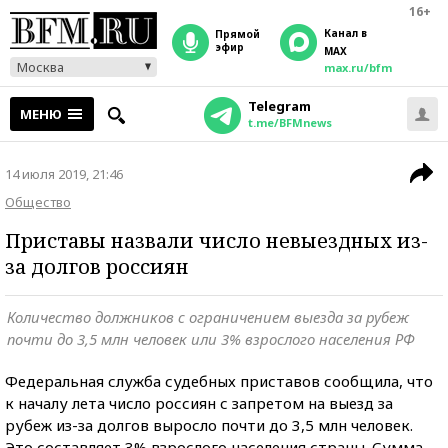
16+
Канал в
прямой
эфир
MAX
Москва
max.ru/bfm
Telegram
МЕНЮ
t.me/BFMnews
14 июля 2019, 21:46
Общество
Приставы назвали число невыездных из-
за долгов россиян
Количество должников с ограничением выезда за рубеж
почти до 3,5 млн человек или 3% взрослого населения РФ
Федеральная служба судебных приставов сообщила, что
к началу лета число россиян с запретом на выезд за
рубеж из-за долгов выросло почти до 3,5 млн человек.
Это составляет 3% взрослого населения страны. Сумма