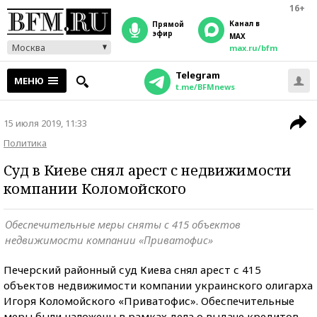
16+
Канал в
прямой
эфир
MAX
Москва
max.ru/bfm
Telegram
МЕНЮ
t.me/BFMnews
15 июля 2019, 11:33
Политика
Суд в Киеве снял арест с недвижимости
компании Коломойского
Обеспечительные меры сняты с 415 объектов
недвижимости компании «Приватофис»
Печерский районный суд Киева снял арест с 415
объектов недвижимости компании украинского олигарха
Игоря Коломойского «Приватофис». Обеспечительные
меры были наложены в рамках дела о выдаче кредитов