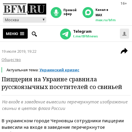
16+
Канал в
прямой
эфир
MAX
Москва
max.ru/bfm
Telegram
МЕНЮ
t.me/BFMnews
19 июля 2019, 19:22
Общество
Актуальная тема:
Украинский кризис
Пиццерия на Украине сравнила
русскоязычных посетителей со свиньей
На входе в заведение вывесили перечеркнутое изображение
свиньи в цветах флага России
В украинском городе Черновцы сотрудники пиццерии
вывесили на входе в заведение перечеркнутое