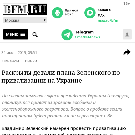
16+
Канал в
прямой
эфир
MAX
Москва
max.ru/bfm
Telegram
МЕНЮ
t.me/BFMnews
31 июля 2019, 09:51
Финансы
Рынки
Раскрыты детали плана Зеленского по
приватизации на Украине
По словам замглавы офиса президента Украины Гончарука,
планируется приватизировать госбанки и
железнодорожного оператора. Вопрос о продаже земли
иностранцам будет решаться на переговорах с ВБ
Владимир Зеленский намерен провести приватизацию
государственных компаний, которая затронет, в