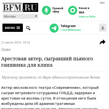
16+
Канал в
прямой
эфир
MAX
Москва
max.ru/bfm
Telegram
МЕНЮ
t.me/BFMnews
31 июля 2019, 19:16
Право
Арестован актер, сыгравший пьяного
гаишника для клипа
Мужчину привлекли по двум административным делам
Актер московского театра «Современник», который
сыграл нетрезвого сотрудника ГИБДД, задержан и
арестован на восемь суток. В отношении него были
возбуждены дела об административных
правонарушениях по статьям «Незаконное ношение