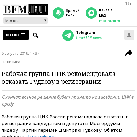
16+
Канал в
прямой
эфир
MAX
Москва
max.ru/bfm
Telegram
МЕНЮ
t.me/BFMnews
6 августа 2019, 17:34
Политика
Рабочая группа ЦИК рекомендовала
отказать Гудкову в регистрации
Окончательное решение будет принято на заседании ЦИК в
среду
Рабочая группа ЦИК России рекомендовала отказать в
регистрации кандидатом в депутаты Мосгордумы
лидеру Партии перемен Дмитрию Гудкову. Об этом
сообщает
«Интерфакс»
.