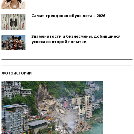
Самая трендовая обувь лета – 2026
Знаменитости и бизнесмены, добившиеся
успеха со второй попытки
Как защититься от солнца на курорте?
ФОТОИСТОРИИ
Кто изобрел средства связи?