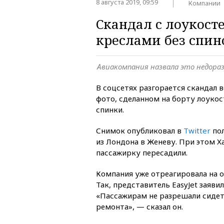
8 августа 2019, 09:59
Компании
Скандал с лоукосте
креслами без спин
Авиакомпания назвала это недора
В соцсетях разгорается скандал 
фото, сделанном на борту лоукос
спинки.
Снимок опубликовал в
Twitter
пол
из Лондона в Женеву. При этом Х
пассажирку пересадили.
Компания уже отреагировала на 
Так, представитель EasyJet заявил
«Пассажирам не разрешали сидеть
ремонта», — сказал он.