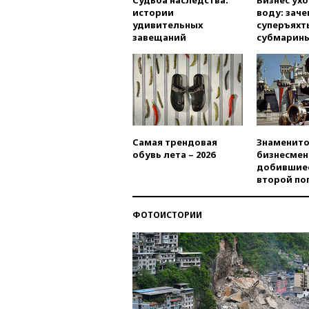
Судьба наследства:
Бизнес ух
истории
воду: заче
удивительных
суперъяхт
завещаний
субмарин
Самая трендовая
Знаменито
обувь лета – 2026
бизнесмен
добившиес
второй по
ФОТОИСТОРИИ