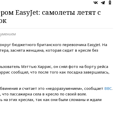
ром EasyJet: самолеты летят с
ок
зумением
вокруг бюджетного британского перевозчика EasyJet. На
тера, заснята женщина, которая сидит в кресле без
ьзователь Мэттью Харрис, он снял фото на борту рейса
аррис сообщил, что после того как посадка завершилась,
обвинения и считает это «недоразумением», сообщает
BBC
.
, что пассажирка села в кресло по своей воле.
 на этих креслах, так как они были сломаны и ждали