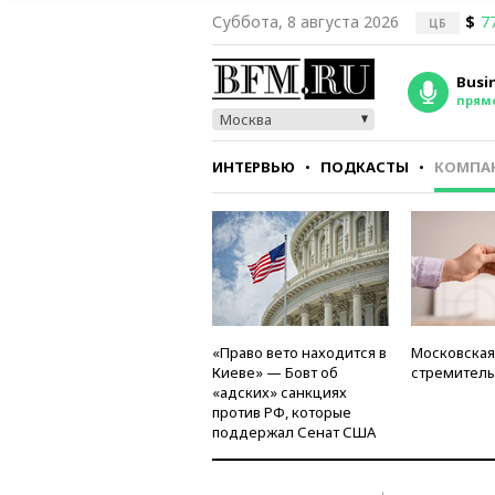
Суббота, 8 августа 2026
$
7
ЦБ
Busi
прям
Москва
ИНТЕРВЬЮ
ПОДКАСТЫ
КОМПА
СТИЛЬ
ТЕСТЫ
«Право вето находится в
Московская
Киеве» — Бовт об
стремитель
«адских» санкциях
против РФ, которые
поддержал Сенат США