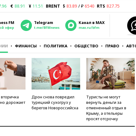
7.96
€
88.91
¥
11.51
BRENT
$
83.89
/ ₽
6540
RTS
827.75
ness FM
Telegram
Канал в MAX
ой эфир
t.me/BFMnews
max.ru/bfm
НИИ
ФИНАНСЫ
ПОЛИТИКА
ОБЩЕСТВО
ПРАВО
АВТ
 вторичка
Дрон снова повредил
Туристы не могут
но дорожает
турецкий сухогруз у
вернуть деньги за
берегов Новороссийска
отмененный отдых в
Крыму, а отельеры
просят отсрочку