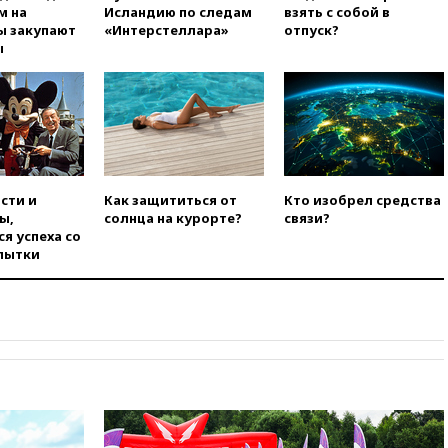
м на
Исландию по следам
взять с собой в
ы закупают
«Интерстеллара»
отпуск?
ы
сти и
Как защититься от
Кто изобрел средства
ы,
солнца на курорте?
связи?
я успеха со
пытки