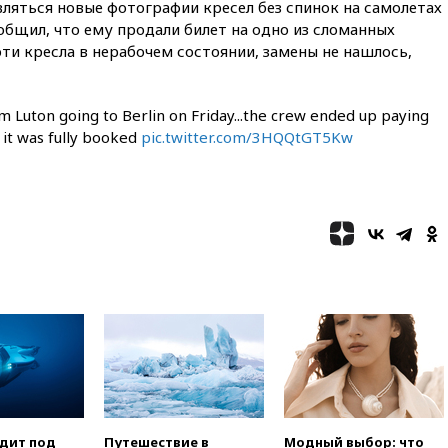
являться новые фотографии кресел без спинок на самолетах
ообщил, что ему продали билет на одно из сломанных
эти кресла в нерабочем состоянии, замены не нашлось,
 Luton going to Berlin on Friday...the crew ended up paying
 it was fully booked
pic.twitter.com/3HQQtGT5Kw
одит под
Путешествие в
Модный выбор: что