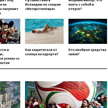
одит под
Путешествие в
Модный выбор: что
м на
Исландию по следам
взять с собой в
ы закупают
«Интерстеллара»
отпуск?
ы
сти и
Как защититься от
Кто изобрел средства
ы,
солнца на курорте?
связи?
я успеха со
пытки