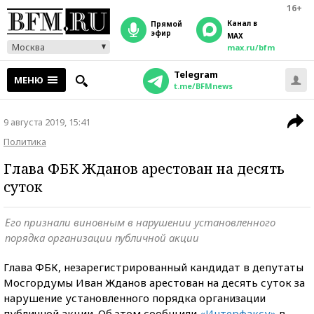
16+
Канал в
прямой
эфир
MAX
Москва
max.ru/bfm
Telegram
МЕНЮ
t.me/BFMnews
9 августа 2019, 15:41
Политика
Глава ФБК Жданов арестован на десять
суток
Его признали виновным в нарушении установленного
порядка организации публичной акции
Глава ФБК, незарегистрированный кандидат в депутаты
Мосгордумы Иван Жданов арестован на десять суток за
нарушение установленного порядка организации
публичной акции. Об этом сообщили
«Интерфаксу»
в