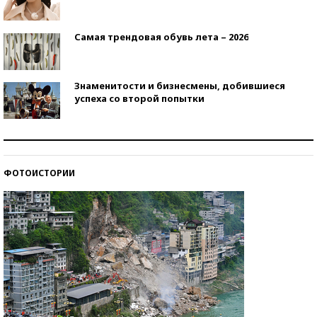
Самая трендовая обувь лета – 2026
Знаменитости и бизнесмены, добившиеся
успеха со второй попытки
Как защититься от солнца на курорте?
ФОТОИСТОРИИ
Кто изобрел средства связи?