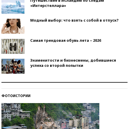
Путешествие в Исландию по следам
«Интерстеллара»
Модный выбор: что взять с собой в отпуск?
Самая трендовая обувь лета – 2026
Знаменитости и бизнесмены, добившиеся
успеха со второй попытки
Как защититься от солнца на курорте?
ФОТОИСТОРИИ
Кто изобрел средства связи?