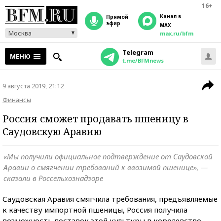
16+
Канал в
прямой
эфир
MAX
Москва
max.ru/bfm
Telegram
МЕНЮ
t.me/BFMnews
9 августа 2019, 21:12
Финансы
Россия сможет продавать пшеницу в
Саудовскую Аравию
«Мы получили официальное подтверждение от Саудовской
Аравии о смягчении требований к ввозимой пшенице», —
сказали в Россельхознадзоре
Саудовская Аравия смягчила требования, предъявляемые
к качеству импортной пшеницы, Россия получила
возможность поставок этой культуры в королевство,