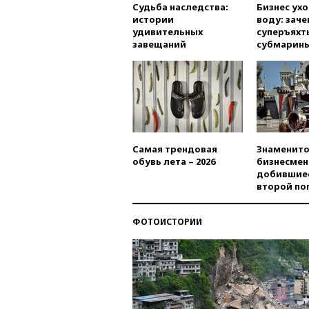
Судьба наследства:
Бизнес ух
истории
воду: заче
удивительных
суперъяхт
завещаний
субмарин
Самая трендовая
Знаменито
обувь лета – 2026
бизнесмен
добившиес
второй по
ФОТОИСТОРИИ