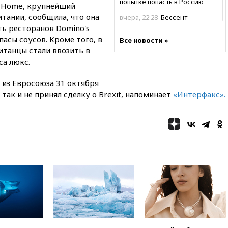
попытке попасть в Россию
t Home, крупнейший
тании, сообщила, что она
вчера, 22:28
Бессент
анонсировал скорое
ть ресторанов Domino's
соглашение о прекращении
пасы соусов. Кроме того, в
Все новости »
огня США и Ирана
итанцы стали ввозить в
вчера, 22:15
Три человека
са люкс.
получили ножевые ранения
при нападении в Чехии
 из Евросоюза 31 октября
так и не принял сделку о Brexit, напоминает
«Интерфакс».
вчера, 22:00
Путин поручил
выделить средства на новые
РЛС для Белгородской
области
вчера, 21:56
The Atlantic: Маск
отказал Украине в
использовании Starlink для
атак вглубь РФ
вчера, 21:35
После пожара на
складе в Брянске возбудили
уголовное дело
вчера, 21:26
Лидеры сборной
РФ по гимнастике получили