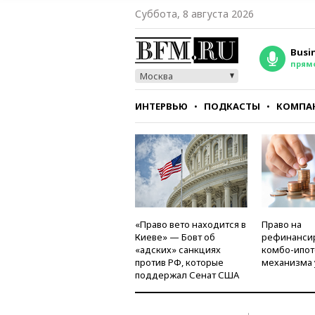
Суббота, 8 августа 2026
Busi
прям
Москва
ИНТЕРВЬЮ
ПОДКАСТЫ
КОМПА
СТИЛЬ
ТЕСТЫ
«Право вето находится в
Право на
Киеве» — Бовт об
рефинанси
«адских» санкциях
комбо-ипот
против РФ, которые
механизма 
поддержал Сенат США