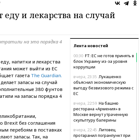
о
 еду и лекарства на случай
отратили на это порядка 4
Лента новостей
00:30
FT: ЕС не готов принять в
еду, напитки и лекарства
блок Украину из-за уровня
коррупции
тания может выйти из ЕС
бщает газета
The Guardian.
вчера, 23:35
Лукашенко
 делает запасы на случай
объяснил экономическую
выгоду безвизового режима с
дополнительные 380 фунтов
ЕС
атили на запасы порядка 4
вчера, 22:59
На башню
ресторана «Армения» в
Москве вернут утраченную
еликобритании,
скульптуру балерины
 Brexit без соглашения
ным перебоям в поставках
вчера, 22:45
Литовец
протаранил погранпункт при
лают запасы. Так, на