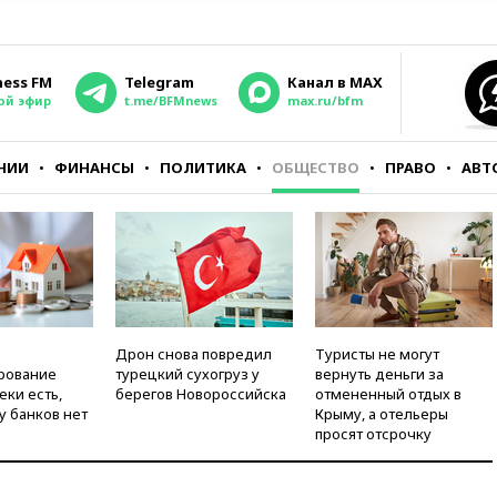
ness FM
Telegram
Канал в MAX
ой эфир
t.me/BFMnews
max.ru/bfm
НИИ
ФИНАНСЫ
ПОЛИТИКА
ОБЩЕСТВО
ПРАВО
АВТ
Дрон снова повредил
Туристы не могут
рование
турецкий сухогруз у
вернуть деньги за
еки есть,
берегов Новороссийска
отмененный отдых в
у банков нет
Крыму, а отельеры
просят отсрочку