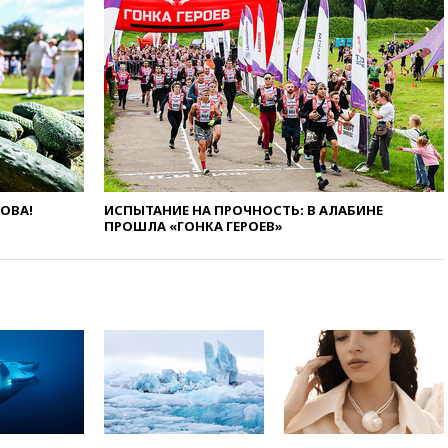
экстремизма
вчера, 20:20
Суд США
постановил остановить
строительство бального зала в
Белом доме
вчера, 20:15
Сенат США
одобрил ужесточение
санкций против России и
Ирана
вчера, 20:00
СК возбудил дело
ЛОВА!
ИСПЫТАНИЕ НА ПРОЧНОСТЬ: В АЛАБИНЕ
против журналистки Катерины
ПРОШЛА «ГОНКА ГЕРОЕВ»
Гордеевой о фейках о ВС
России
вчера, 19:45
ISU предоставил
нейтральный статус
фигуристкам Валиевой и
Трусовой
вчера, 19:35
Зеленский
впервые совершил
официальный визит в Сербию
вчера, 19:19
Россиянка