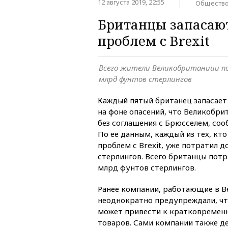
12 августа 2019, 22:55
Обществ
Британцы запасают
проблем с Brexit
Всего жители Великобританиии п
млрд фунтов стерлингов
Каждый пятый британец запасает 
на фоне опасений, что Великобри
без соглашения с Брюсселем, соо
По ее данным, каждый из тех, кто
проблем с Brexit, уже потратил 
стерлингов. Всего британцы потр
млрд фунтов стерлингов.
Ранее компании, работающие в В
неоднократно предупреждали, что
может привести к кратковремен
товаров. Сами компании также де