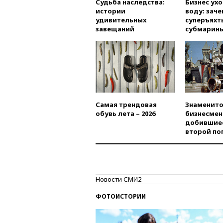
Судьба наследства:
Бизнес ух
истории
воду: заче
удивительных
суперъяхт
завещаний
субмарин
Самая трендовая
Знаменито
обувь лета – 2026
бизнесмен
добившиес
второй по
Новости СМИ2
ФОТОИСТОРИИ