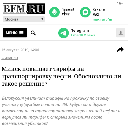
16+
Канал в
прямой
эфир
MAX
Москва
max.ru/bfm
Telegram
МЕНЮ
t.me/BFMnews
15 августа 2019, 14:06
Финансы
Минск повышает тарифы на
транспортировку нефти. Обоснованно ли
такое решение?
Белоруссия увеличит тарифы на прокачку по своему
участку «Дружбы» почти на 4%. Будут ли и другие
компенсации за транспортировку загрязненной нефти и
вернутся ли тарифы к старым значениям после
возмещения убытков?