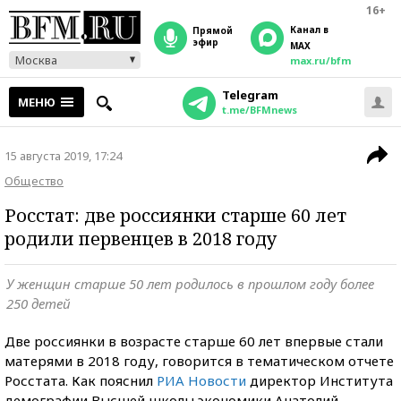
16+
Канал в
прямой
эфир
MAX
Москва
max.ru/bfm
Telegram
МЕНЮ
t.me/BFMnews
15 августа 2019, 17:24
Общество
Росстат: две россиянки старше 60 лет
родили первенцев в 2018 году
У женщин старше 50 лет родилось в прошлом году более
250 детей
Две россиянки в возрасте старше 60 лет впервые стали
матерями в 2018 году, говорится в тематическом отчете
Росстата. Как пояснил
РИА Новости
директор Института
демографии Высшей школы экономики Анатолий