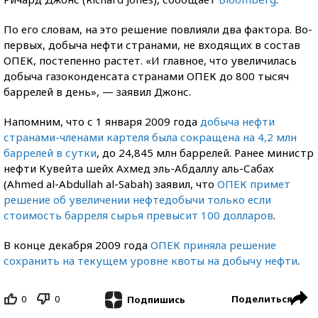
По его словам, на это решение повлияли два фактора. Во-
первых, добыча нефти странами, не входящих в состав
ОПЕК, постепенно растет. «И главное, что увеличилась
добыча газоконденсата странами ОПЕК до 800 тысяч
баррелей в день», — заявил Джонс.
Напомним, что с 1 января 2009 года
добыча нефти
странами-членами картеля была сокращена на 4,2 млн
баррелей в сутки
, до 24,845 млн баррелей. Ранее министр
нефти Кувейта шейх Ахмед эль-Абдаллу аль-Сабах
(Ahmed al-Abdullah al-Sabah) заявил, что
ОПЕК примет
решение об увеличении нефтедобычи только если
стоимость барреля сырья превысит 100 долларов
.
В конце декабря 2009 года
ОПЕК приняла решение
сохранить на текущем уровне квоты на добычу нефти
.
0
0
Поделиться
Подпишись