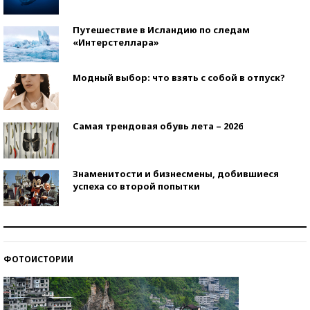
Путешествие в Исландию по следам
«Интерстеллара»
Модный выбор: что взять с собой в отпуск?
Самая трендовая обувь лета – 2026
Знаменитости и бизнесмены, добившиеся
успеха со второй попытки
Как защититься от солнца на курорте?
ФОТОИСТОРИИ
Кто изобрел средства связи?