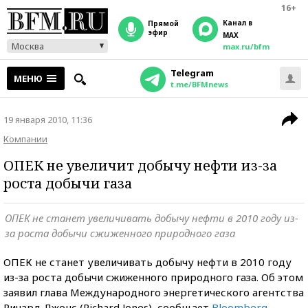
16+
Канал в
прямой
эфир
MAX
Москва
max.ru/bfm
Telegram
МЕНЮ
t.me/BFMnews
19 января 2010, 11:36
Компании
ОПЕК не увеличит добычу нефти из-за
роста добычи газа
ОПЕК не станет увеличивать добычу нефти в 2010 году из-
за роста добычи сжиженного природного газа
ОПЕК не станет увеличивать добычу нефти в 2010 году
из-за роста добычи сжиженного природного газа. Об этом
заявил глава Международного энергетического агентства
Ричард Джонс (Richard Jones), сообщает
Bloomberg
.