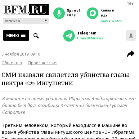
16+
Канал в
прямой
эфир
MAX
Москва
max.ru/bfm
Telegram
МЕНЮ
t.me/BFMnews
3 ноября 2019, 09:10
Общество
Происшествия
СМИ назвали свидетеля убийства главы
центра «Э» Ингушетии
В машине во время убийства Ибрагима Эльджаркиева и его
брата был друг погибших 37-летний бизнесмен Гурсман
Сапралиев
Третьим человеком, который находился в машине во
время убийства главы ингушского центра «Э» Ибрагима
Эльджаркиева и его брата был друг погибших, 37-летний