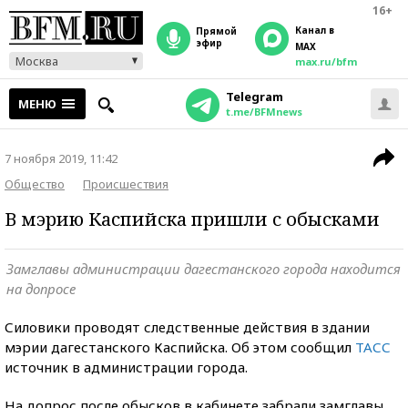
16+
Канал в
прямой
эфир
MAX
Москва
max.ru/bfm
Telegram
МЕНЮ
t.me/BFMnews
7 ноября 2019, 11:42
Общество
Происшествия
В мэрию Каспийска пришли с обысками
Замглавы администрации дагестанского города находится
на допросе
Силовики проводят следственные действия в здании
мэрии дагестанского Каспийска. Об этом сообщил
ТАСС
источник в администрации города.
На допрос после обысков в кабинете забрали замглавы