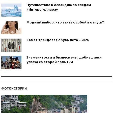
Путешествие в Исландию по следам
«Интерстеллара»
Модный выбор: что взять с собой в отпуск?
Самая трендовая обувь лета – 2026
Знаменитости и бизнесмены, добившиеся
успеха со второй попытки
Как защититься от солнца на курорте?
ФОТОИСТОРИИ
Кто изобрел средства связи?