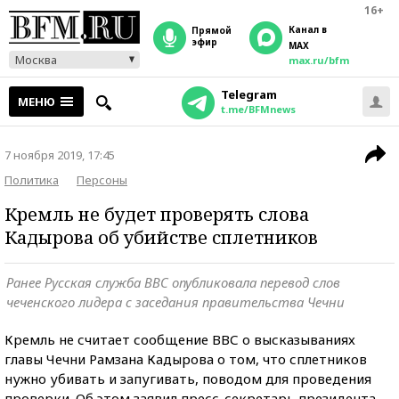
16+
Канал в
прямой
эфир
MAX
Москва
max.ru/bfm
Telegram
МЕНЮ
t.me/BFMnews
7 ноября 2019, 17:45
Политика
Персоны
Кремль не будет проверять слова
Кадырова об убийстве сплетников
Ранее Русская служба ВВС опубликовала перевод слов
чеченского лидера с заседания правительства Чечни
Кремль не считает сообщение ВВС о высказываниях
главы Чечни Рамзана Кадырова о том, что сплетников
нужно убивать и запугивать, поводом для проведения
проверки. Об этом заявил пресс-секретарь президента