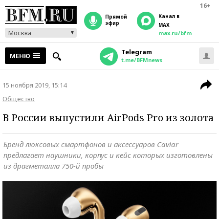
16+
Канал в
прямой
эфир
MAX
Москва
max.ru/bfm
Telegram
МЕНЮ
t.me/BFMnews
15 ноября 2019, 15:14
Общество
В России выпустили AirPods Pro из золота
Бренд люксовых смартфонов и аксессуаров Caviar
предлагает наушники, корпус и кейс которых изготовлены
из драгметалла 750-й пробы