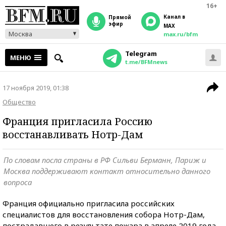
16+
Канал в
прямой
эфир
MAX
Москва
max.ru/bfm
Telegram
МЕНЮ
t.me/BFMnews
17 ноября 2019, 01:38
Общество
Франция пригласила Россию
восстанавливать Нотр-Дам
По словам посла страны в РФ Сильви Берманн, Париж и
Москва поддерживают контакт относительно данного
вопроса
Франция официально пригласила российских
специалистов для восстановления собора Нотр-Дам,
пострадавшего в результате пожара в апреле 2019 года.