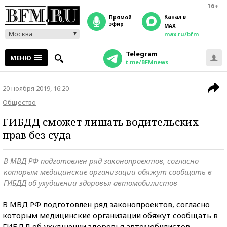
16+
Канал в
прямой
эфир
MAX
Москва
max.ru/bfm
Telegram
МЕНЮ
t.me/BFMnews
20 ноября 2019, 16:20
Общество
ГИБДД сможет лишать водительских
прав без суда
В МВД РФ подготовлен ряд законопроектов, согласно
которым медицинские организации обяжут сообщать в
ГИБДД об ухудшении здоровья автомобилистов
В МВД РФ подготовлен ряд законопроектов, согласно
которым медицинские организации обяжут сообщать в
ГИБДД об ухудшении здоровья автомобилистов.