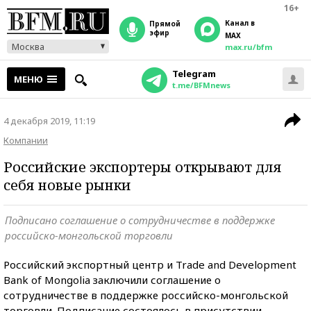
16+
Канал в
прямой
эфир
MAX
Москва
max.ru/bfm
Telegram
МЕНЮ
t.me/BFMnews
4 декабря 2019, 11:19
Компании
Российские экспортеры открывают для
себя новые рынки
Подписано соглашение о сотрудничестве в поддержке
российско-монгольской торговли
Российский экспортный центр и Trade and Development
Bank of Mongolia заключили соглашение о
сотрудничестве в поддержке российско-монгольской
торговли. Подписание состоялось в присутствии