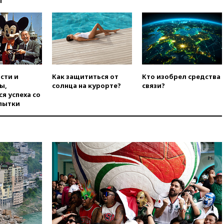
ы
Ирана
вчера, 20:00
СК возбудил дело
против журналистки Катерины
Гордеевой о фейках о ВС
России
вчера, 19:45
ISU предоставил
нейтральный статус
сти и
Как защититься от
Кто изобрел средства
фигуристкам Валиевой и
ы,
солнца на курорте?
связи?
Трусовой
я успеха со
пытки
вчера, 19:35
Зеленский
впервые совершил
официальный визит в Сербию
вчера, 19:19
Россиянка
погибла во Французских
Альпах
вчера, 19:00
Открытое
горение на складе в Брянске
ликвидировано
вчера, 18:55
Минобороны
отчиталось об ударах по двум
украинским сухогрузам в