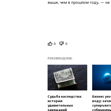
выше, чем в прошлом году, — на 
0
0
РЕКОМЕНДУЕМ:
Судьба наследства:
Бизнес ух
истории
воду: заче
удивительных
суперъяхт
завещаний
субмарин