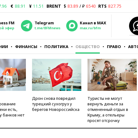
7.96
€
88.91
¥
11.51
BRENT
$
83.89
/ ₽
6540
RTS
827.75
ness FM
Telegram
Канал в MAX
ой эфир
t.me/BFMnews
max.ru/bfm
НИИ
ФИНАНСЫ
ПОЛИТИКА
ОБЩЕСТВО
ПРАВО
АВТ
Дрон снова повредил
Туристы не могут
рование
турецкий сухогруз у
вернуть деньги за
еки есть,
берегов Новороссийска
отмененный отдых в
у банков нет
Крыму, а отельеры
просят отсрочку