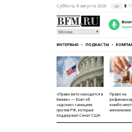
Суббота, 8 августа 2026
$
7
ЦБ
Busi
прям
Москва
ИНТЕРВЬЮ
ПОДКАСТЫ
КОМПА
СТИЛЬ
ТЕСТЫ
«Право вето находится в
Право на
Киеве» — Бовт об
рефинанси
«адских» санкциях
комбо-ипот
против РФ, которые
механизма 
поддержал Сенат США