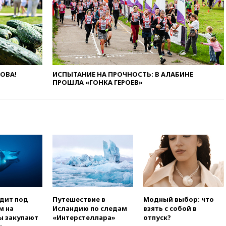
свыше 6,5 тысячи грузовиков
вчера, 20:53
Швыдкой:
«Интервидение» точно
пройдет в 2026 году
вчера, 20:45
ПВО за день
сбила еще 75 украинских
беспилотников над Россией
ЛОВА!
ИСПЫТАНИЕ НА ПРОЧНОСТЬ: В АЛАБИНЕ
ПРОШЛА «ГОНКА ГЕРОЕВ»
вчера, 20:35
Велосипедист
погиб при атаке FPV-дрона в
Белгородской области
вчера, 20:30
Лидию Невзорову
заочно арестовали по делу о
финансировании
экстремизма
вчера, 20:20
Суд США
постановил остановить
строительство бального зала в
Белом доме
одит под
Путешествие в
Модный выбор: что
вчера, 20:15
Сенат США
м на
Исландию по следам
взять с собой в
одобрил ужесточение
ы закупают
«Интерстеллара»
отпуск?
санкций против России и