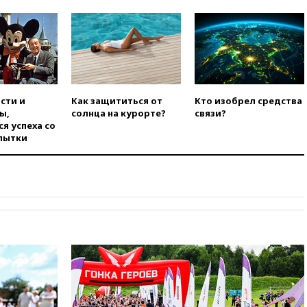
вчера, 22:00
Путин поручил
выделить средства на новые
РЛС для Белгородской
области
вчера, 21:56
The Atlantic: Маск
отказал Украине в
использовании Starlink для
сти и
Как защититься от
Кто изобрел средства
атак вглубь РФ
ы,
солнца на курорте?
связи?
я успеха со
вчера, 21:35
После пожара на
пытки
складе в Брянске возбудили
уголовное дело
вчера, 21:26
Лидеры сборной
РФ по гимнастике получили
официальный отказ в визах от
Хорватии
вчера, 21:15
Пентагон
опубликовал 16 новых видео с
НЛО
вчера, 21:00
На границе
Украины с Польшей скопилось