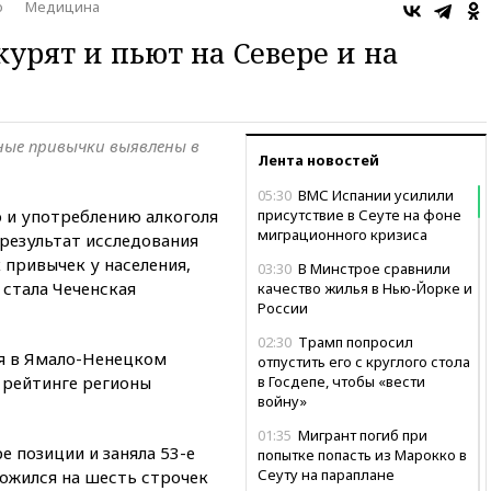
о
Медицина
курят и пьют на Севере и на
ные привычки выявлены в
Лента новостей
05:30
ВМС Испании усилили
 и употреблению алкоголя
присутствие в Сеуте на фоне
миграционного кризиса
 результат исследования
 привычек у населения,
03:30
В Минстрое сравнили
 стала Чеченская
качество жилья в Нью-Йорке и
России
02:30
Трамп попросил
я в Ямало-Ненецком
отпустить его с круглого стола
 рейтинге регионы
в Госдепе, чтобы «вести
войну»
01:35
Мигрант погиб при
е позиции и заняла 53-е
попытке попасть из Марокко в
Сеуту на параплане
ложился на шесть строчек