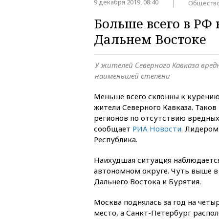
9 декабря 2019, 08:40
Обществ
Больше всего в РФ 
Дальнем Востоке
У жителей Северного Кавказа вред
наименьшей степени
Меньше всего склонны к курению
жители Северного Кавказа. Таков
регионов по отсутствию вредных
сообщает
РИА Новости
. Лидером
Республика.
Наихудшая ситуация наблюдаетс
автономном округе. Чуть выше в
Дальнего Востока и Бурятия.
Москва поднялась за год на четыр
место, а Санкт-Петербург распо